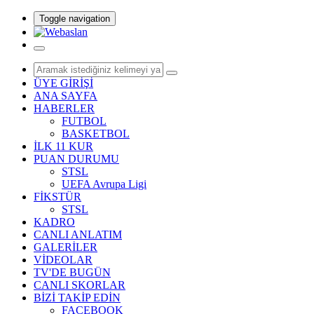
Toggle navigation
ÜYE GİRİŞİ
ANA SAYFA
HABERLER
FUTBOL
BASKETBOL
İLK 11 KUR
PUAN DURUMU
STSL
UEFA Avrupa Ligi
FİKSTÜR
STSL
KADRO
CANLI ANLATIM
GALERİLER
VİDEOLAR
TV'DE BUGÜN
CANLI SKORLAR
BİZİ TAKİP EDİN
FACEBOOK