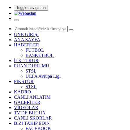
Toggle navigation
ÜYE GİRİŞİ
ANA SAYFA
HABERLER
FUTBOL
BASKETBOL
İLK 11 KUR
PUAN DURUMU
STSL
UEFA Avrupa Ligi
FİKSTÜR
STSL
KADRO
CANLI ANLATIM
GALERİLER
VİDEOLAR
TV'DE BUGÜN
CANLI SKORLAR
BİZİ TAKİP EDİN
FACEBOOK