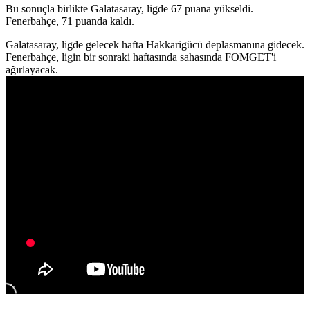
Bu sonuçla birlikte Galatasaray, ligde 67 puana yükseldi.
Fenerbahçe, 71 puanda kaldı.
Galatasaray, ligde gelecek hafta Hakkarigücü deplasmanına gidecek.
Fenerbahçe, ligin bir sonraki haftasında sahasında FOMGET'i
ağırlayacak.