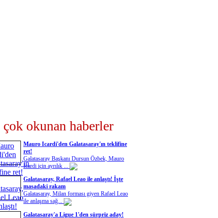
 çok okunan haberler
Mauro Icardi'den Galatasaray'ın teklifine
ret!
Galatasaray Başkanı Dursun Özbek, Mauro
Icardi için ayrılık ...
Galatasaray, Rafael Leao ile anlaştı! İşte
masadaki rakam
Galatasaray, Milan forması giyen Rafael Leao
ile anlaşma sağ...
Galatasaray'a Ligue 1'den sürpriz aday!