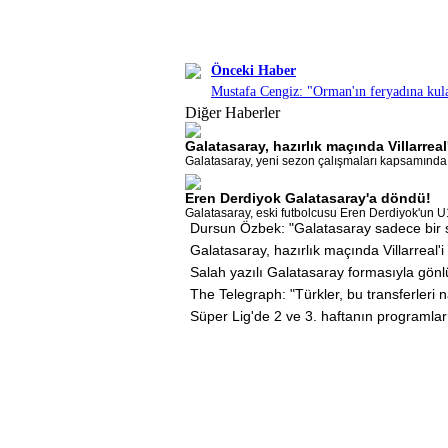
Önceki Haber
Mustafa Cengiz: "Orman'ın feryadına kula
Diğer Haberler
Galatasaray, hazırlık maçında Villarrea
Galatasaray, yeni sezon çalışmaları kapsamında Vi
Eren Derdiyok Galatasaray'a döndü!
Galatasaray, eski futbolcusu Eren Derdiyok'un U
Dursun Özbek: "Galatasaray sadece bir s
Galatasaray, hazırlık maçında Villarreal'
Salah yazılı Galatasaray formasıyla gönl
The Telegraph: "Türkler, bu transferleri n
Süper Lig'de 2 ve 3. haftanın programlar