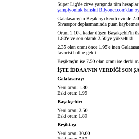
Süper Lig'de zirve yarışında tüm hesaplar 
şampiyonluk bahsini Bilyoner.com'dan oy
Galatasaray'ın Beşiktaş'ı kendi evinde 2-
Sivasspor deplasmanında puan kaybetmesi s
Oranı 1.10'a kadar düşen Başakşehir'in üs
1.80'e ve son olarak 2.50'ye yükseltildi.
2.35 olan oranı önce 1.95'e inen Galatasa
favorisi haline geldi.
Beşiktaş'ın ise 7.50 olan oranı ise derbi m
İŞTE İDDAA'NIN VERDİĞİ SON
Galatasaray:
Yeni oran: 1.30
Eski oran: 1.95
Başakşehir:
Yeni oran: 2.50
Eski oran: 1.80
Beşiktaş:
Yeni oran: 30.00
Eski oran: 7.50