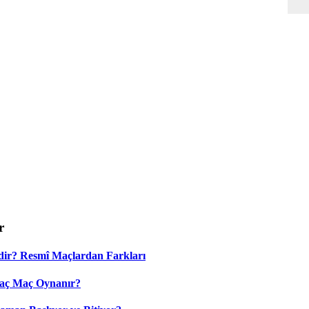
r
dir? Resmî Maçlardan Farkları
Kaç Maç Oynanır?