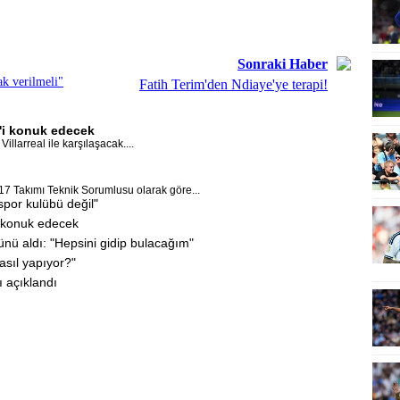
Sonraki Haber
k verilmeli"
Fatih Terim'den Ndiaye'ye terapi!
l'i konuk edecek
llarreal ile karşılaşacak....
17 Takımı Teknik Sorumlusu olarak göre...
por kulübü değil"
i konuk edecek
ünü aldı: "Hepsini gidip bulacağım"
asıl yapıyor?"
ı açıklandı