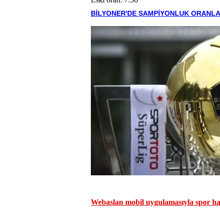
BİLYONER'DE ŞAMPİYONLUK ORANLA
Webaslan mobil uygulamasıyla spor hab