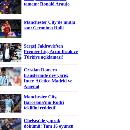
tamam: Ronald Araujo
Manchester City'de mutlu
son: Geronimo Rulli
Sergej Jakirovic'ten
Premier Lig, Acun Ilıcalı ve
Türkiye açıklaması!
Cristian Romero
transferinde dev yarış:
Inter, Atletico Madrid ve
Arsenal
Manchester City,
Barcelona'nın Rodri
teklifini reddetti!
Chelsea'de yaprak
dökümü! Tam 16 oyuncu