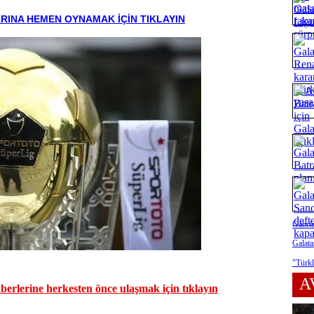
RINA HEMEN OYNAMAK İÇİN TIKLAYIN
Gabrie
Galata
"Türkl
A
erlerine herkesten önce ulaşmak için tıklayın