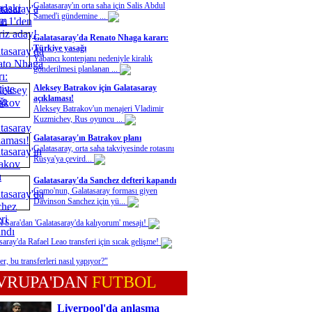
Galatasaray'ın orta saha için Salis Abdul
Samed'i gündemine ...
Galatasaray'da Renato Nhaga kararı:
Türkiye yasağı
Yabancı kontenjanı nedeniyle kiralık
gönderilmesi planlanan ...
Aleksey Batrakov için Galatasaray
açıklaması!
Aleksey Batrakov'un menajeri Vladimir
Kuzmichev, Rus oyuncu ...
Galatasaray'ın Batrakov planı
Galatasaray, orta saha takviyesinde rotasını
Rusya'ya çevird...
Galatasaray'da Sanchez defteri kapandı
Como'nun, Galatasaray forması giyen
Davinson Sanchez için yü...
l Sara'dan 'Galatasaray'da kalıyorum' mesajı!
saray'da Rafael Leao transferi için sıcak gelişme!
er, bu transferleri nasıl yapıyor?"
VRUPA'DAN
FUTBOL
Liverpool'da anlaşma