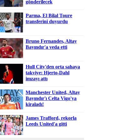
gönderilecek
Parma, El Bilal Toure
transferini duyurdu
Bruno Fernandes, Altay
Bayındır'a veda etti
Hull City'den orta sahaya
takviye: Hjerto-Dahl
imzayı attı
Manchester United, Altay
Bayındır'ı Celta Vigo'ya
kiraladı!
James Trafford, rekorla
Leeds United'a gitti