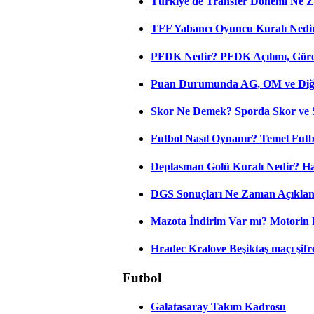
Türkiye'de Transfer Dönemi Ne Z
TFF Yabancı Oyuncu Kuralı Nedir
PFDK Nedir? PFDK Açılımı, Görev
Puan Durumunda AG, OM ve Diğer
Skor Ne Demek? Sporda Skor ve 
Futbol Nasıl Oynanır? Temel Futb
Deplasman Golü Kuralı Nedir? Ha
DGS Sonuçları Ne Zaman Açıkla
Mazota İndirim Var mı? Motorin 
Hradec Kralove Beşiktaş maçı şifres
Futbol
Galatasaray Takım Kadrosu