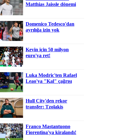
Matthias Jaissle dönemi
Domenico Tedesco'dan
ayrılığa izin yok
Kevin için 50 milyon
euro'ya ret!
Luka Modric'ten Rafael
Leao'ya "Kal" çağrısı
Hull City'den rekor
transfer: Tzolakis
Franco Mastantuono
Fiorentina'ya kiralandı!