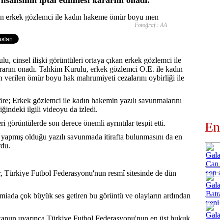
Fotoğraf : AA
 cinsel ilişki görüntüleri ortaya çıkan erkek gözlemci ile
ararını onadı. Tahkim Kurulu, erkek gözlemci O.E. ile kadın
n verilen ömür boyu hak mahrumiyeti cezalarını oybirliği ile
öre; Erkek gözlemci ile kadın hakemin yazılı savunmalarını
indeki ilgili videoyu da izledi.
 görüntülerde son derece önemli ayrıntılar tespit etti.
En
yapmış olduğu yazılı savunmada itirafta bulunmasını da en
rdu.
, Türkiye Futbol Federasyonu'nun resmî sitesinde de dün
amiada çok büyük ses getiren bu görüntü ve olayların ardından
.
 kanun uyarınca Türkiye Futbol Federasyonu'nun en üst hukuk