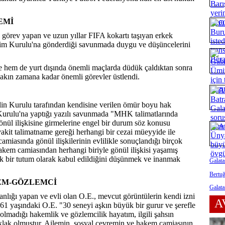
EMİ
 görev yapan ve uzun yıllar FIFA kokartı taşıyan erkek
im Kurulu'na gönderdiği savunmada duygu ve düşüncelerini
 hem de yurt dışında önemli maçlarda düdük çaldıktan sonra
yakın zamana kadar önemli görevler üstlendi.
in Kurulu tarafından kendisine verilen ömür boyu hak
urulu'na yaptığı yazılı savunmada "MHK talimatlarında
gönül ilişkisine girmelerine engel bir durum söz konusu
 vakit talimatname gereği herhangi bir cezai müeyyide ile
miasında gönül ilişkilerinin evlilikle sonuçlandığı birçok
em camiasından herhangi biriyle gönül ilişkisi yaşamış
k bir tutum olarak kabul edildiğini düşünmek ve inanmak
Galata
Bertuğ
KEM-GÖZLEMCİ
Galata
nlığı yapan ve evli olan O.E., mevcut görüntülerin kendi izni
A
. 61 yaşındaki O.E. "30 seneyi aşkın büyük bir gurur ve şerefle
olmadığı hakemlik ve gözlemcilik hayatım, ilgili şahsın
klak olmuştur. Ailemin, sosyal çevremin ve hakem camiasının