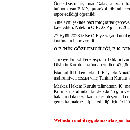
Önceki sezon oynanan Galatasaray-Trabz
bulunmayan E.K.'yı protokol tribününe ot
rapor edildiği öğrenildi.
Yine aynı şekilde bazı fotoğraflar çerçev
kaydedildi. Nitekim O.E. 23 Ağustos 2023
27 Eylül 2023'te ise O.E'ye yaşanılan ola
tarafından ihtar verildi.
O.E.'NİN GÖZLEMCİLİĞİ, E.K.'N
Türkiye Futbol Federasyonu Tahkim Kuru
Disiplin Kurulu tarafından verilen 45 gün
İstanbul İl Hakemi olan E.K.'ya da Amatö
mahrumiyeti cezası yine Tahkim Kurulu t
Merkez Hakem Kurulu talimatının 40. mad
Kurulları tarafından bir defada 45 gün ve
haklarındaki ceza kararı kesinleşen hakem,
gerek kalmaksızın iptal edildiği için O.E.
Webaslan mobil uygulamasıyla spor hab