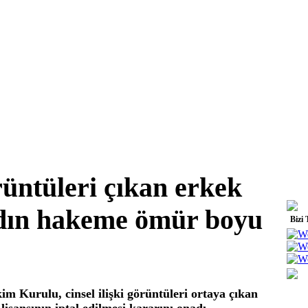
örüntüleri çıkan erkek
adın hakeme ömür boyu
Bizi 
m Kurulu, cinsel ilişki görüntüleri ortaya çıkan
lisansının iptal edilmesi kararını onadı.