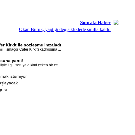
Sonraki Haber
Okan Buruk, yaptığı değişikliklerle sınıfta kaldı!
er Kirkit ile sözleşme imzaladı
lli smaçör Cafer Kirkit'i kadrosuna ...
suna yanıt!
le ilgili soruya dikkat çeken bir ce...
lmak istemiyor
başlayacak
rısı