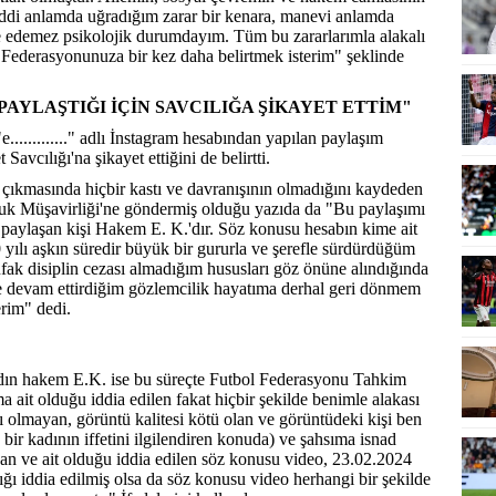
addi anlamda uğradığım zarar bir kenara, manevi anlamda
ade edemez psikolojik durumdayım. Tüm bu zararlarımla alakalı
Federasyonunuza bir kez daha belirtmek isterim" şeklinde
AYLAŞTIĞI İÇİN SAVCILIĞA ŞİKAYET ETTİM"
............" adlı İnstagram hesabından yapılan paylaşım
cılığı'na şikayet ettiğini de belirtti.
 çıkmasında hiçbir kastı ve davranışının olmadığını kaydeden
k Müşavirliği'ne göndermiş olduğu yazıda da "Bu paylaşımı
paylaşan kişi Hakem E. K.'dır. Söz konusu hesabın kime ait
0 yılı aşkın süredir büyük bir gururla ve şerefle sürdürdüğüm
ak disiplin cezası almadığım hususları göz önüne alındığında
le devam ettirdiğim gözlemcilik hayatıma derhal geri dönmem
erim" dedi.
dın hakem E.K. ise bu süreçte Futbol Federasyonu Tahkim
ait olduğu iddia edilen fakat hiçbir şekilde benimle alakası
ı olmayan, görüntü kalitesi kötü olan ve görüntüdeki kişi ben
 bir kadının iffetini ilgilendiren konuda) ve şahsıma isnad
yan ve ait olduğu iddia edilen söz konusu video, 23.02.2024
ıldığı iddia edilmiş olsa da söz konusu video herhangi bir şekilde