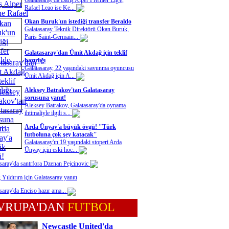
Galatasaray'da Barış Alper Premier Lig'e,
Rafael Leao ise Ke...
Okan Buruk'un istediği transfer Beraldo
Galatasaray Teknik Direktörü Okan Buruk,
Paris Saint-Germain...
Galatasaray'dan Ümit Akdağ için teklif
hazırlığı
Galatasaray, 22 yaşındaki savunma oyuncusu
Ümit Akdağ için A...
Aleksey Batrakov'tan Galatasaray
sorusuna yanıt!
Aleksey Batrakov, Galatasaray'da oynama
ihtimaliyle ilgili s...
Arda Ünyay'a büyük övgü! "Türk
futboluna çok şey katacak"
Galatasaray'ın 19 yaşındaki stoperi Arda
Ünyay için eski hoc...
saray'da santrfora Dzenan Pejcinovic
 Yıldırım için Galatasaray yanıtı
saray'da Enciso hazır ama...
VRUPA'DAN
FUTBOL
Newcastle United'da