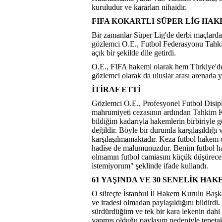
kuruludur ve kararları nihaidir.
FIFA KOKARTLI SÜPER LİG HAK
Bir zamanlar Süper Lig'de derbi maçlarda
gözlemci O.E., Futbol Federasyonu Tahk
açık bir şekilde dile getirdi.
O.E., FIFA hakemi olarak hem Türkiye'de
gözlemci olarak da uluslar arası arenada 
İTİRAF ETTİ
Gözlemci O.E., Profesyonel Futbol Disipl
mahrumiyeti cezasının ardından Tahkim K
bildiğim kadarıyla hakemlerin birbiriyle 
değildir. Böyle bir durumla karşılaşıldığı
karşılaşılmamaktadır. Keza futbol hakem ca
hadise de malumunuzdur. Benim futbol hak
olmamın futbol camiasını küçük düşürece
istemiyorum" şeklinde ifade kullandı.
61 YAŞINDA VE 30 SENELİK HA
O süreçte İstanbul İl Hakem Kurulu Başka
ve iradesi olmadan paylaşıldığını bildirdi
sürdürdüğüm ve tek bir kara lekenin dahi 
yapmış olduğu paylaşım nedeniyle tepeta