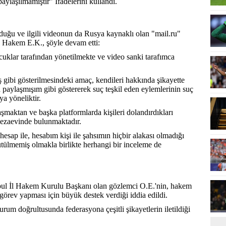
aylaşılmamıştır" İfadelerini kullandı.
duğu ve ilgili videonun da Rusya kaynaklı olan "mail.ru"
n Hakem E.K., şöyle devam etti:
uklar tarafından yönetilmekte ve video sanki tarafımca
 gibi gösterilmesindeki amaç, kendileri hakkında şikayette
aylaşmışım gibi göstererek suç teşkil eden eylemlerinin suç
a yöneliktir.
aşmaktan ve başka platformlarda kişileri dolandırdıkları
 cezaevinde bulunmaktadır.
esap ile, hesabım kişi ile şahsımın hiçbir alakası olmadığı
ütülmemiş olmakla birlikte herhangi bir inceleme de
bul İl Hakem Kurulu Başkanı olan gözlemci O.E.'nin, hakem
örev yapması için büyük destek verdiği iddia edildi.
rum doğrultusunda federasyona çeşitli şikayetlerin iletildiği