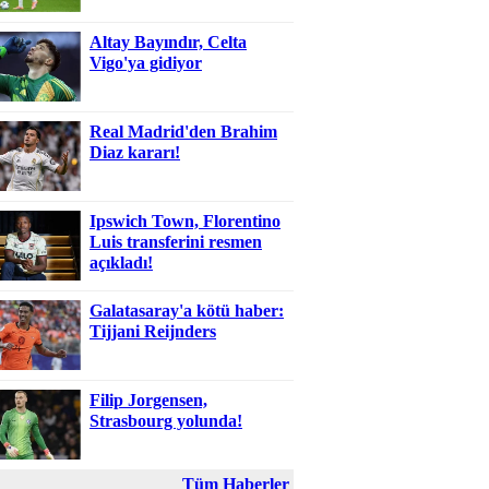
Altay Bayındır, Celta
Vigo'ya gidiyor
Real Madrid'den Brahim
Diaz kararı!
Ipswich Town, Florentino
Luis transferini resmen
açıkladı!
Galatasaray'a kötü haber:
Tijjani Reijnders
Filip Jorgensen,
Strasbourg yolunda!
Tüm Haberler