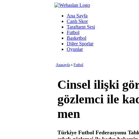
Ana Sayfa
Canlı Skor
Taraftarın Sesi
Futbol
Basketbol
Diğer Sporlar
Oyunlar
Anasayfa
»
Futbol
Cinsel ilişki g
gözlemci ile k
men
Türkiye Futbol Federasyonu Tahki
erkek gözlemci ile kadın hakemin 