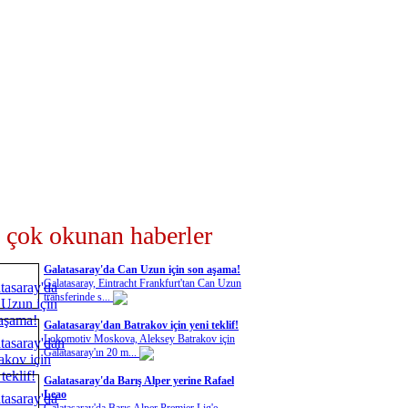
 çok okunan haberler
Galatasaray'da Can Uzun için son aşama!
Galatasaray, Eintracht Frankfurt'tan Can Uzun
transferinde s...
Galatasaray'dan Batrakov için yeni teklif!
Lokomotiv Moskova, Aleksey Batrakov için
Galatasaray'ın 20 m...
Galatasaray'da Barış Alper yerine Rafael
Leao