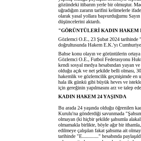
gözündeki itibarım yerle bir olmuştur. M
uğradığım zararın tarifini kelimelerle if
olarak yasal yollara başvurduğumu Sayın 
düşüncelerini aktardı.
"GÖRÜNTÜLERİ KADIN HAKEM P
Gözlemci O.E., 23 Şubat 2024 tarihinde "e.
doğrultusunda Hakem E.K.'yı Cumhuriyet Sav
Bahse konu olayın ve görüntülerin ortaya
Gözlemci O.E., Futbol Federasyonu Huku
kendi sosyal medya hesabından yayan ve 
olduğu açık ve net şekilde belli olması, 3
hakemlik ve gözlemcilik geçmişimde en uf
hala ilk günkü gibi büyük heves ve istek
için gereğinin yapılmasını arz ve talep ed
KADIN HAKEM 24 YAŞINDA
Bu arada 24 yaşında olduğu öğrenilen ka
Kurulu'na gönderdiği savunmada "Şahsıma 
olmayan (ki hiçbir şekilde şahsımla alakal
olmamakla birlikte, böyle ağır bir ithamla,
edilmeye çalışılan fakat şahsıma ait olma
tarihinde "E............." hesabında paylaş