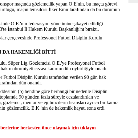
onspor maçında gözlemcilik yapan O.E'nin, bu maçta görevi
urttuğu, maçın temsilcisi İlker Emir tarafından da bu durumun
esinde O.E.'nin federasyon yönetimine şikayet edildiği
'te İstanbul İl Hakem Kurulu Başkanlığı'nı bıraktı.
ylar çerçevesinde Profesyonel Futbol Disiplin Kurulu
IN DA HAKEMLİĞİ BİTTİ
lu, Süper Lig Gözlemcisi O.E.'ye Profesyonel Futbol
 hak mahrumiyeti cezası kararını dün oybirliğiyle onadı.
r Futbol Disiplin Kurulu tarafından verilen 90 gün hak
arafından dün onandı.
desinin (b) bendine göre herhangi bir nedenle Disiplin
 toplamda 90 günden fazla süreyle cezalandırılan ve
 gözlemci, mentör ve eğitimcilerin lisansları ayrıca bir karara
'nin gözlemcilik, E.K.'nin de hakemlik hayatı sona erdi.
erlerine herkesten önce ulaşmak için tıklayın