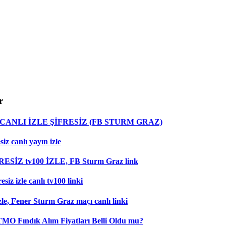
r
ANLI İZLE ŞİFRESİZ (FB STURM GRAZ)
z canlı yayın izle
RESİZ tv100 İZLE, FB Sturm Graz link
iz izle canlı tv100 linki
le, Fener Sturm Graz maçı canlı linki
 TMO Fındık Alım Fiyatları Belli Oldu mu?