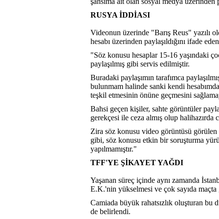
şahsıma ait olan sosyal medya üzerinden p
RUSYA İDDİASI
Videonun üzerinde "Barış Reus" yazılı ol
hesabı üzerinden paylaşıldığını ifade ede
"Söz konusu hesaplar 15-16 yaşındaki çoc
paylaşılmış gibi servis edilmiştir.
Buradaki paylaşımın tarafımca paylaşılmış
bulunmam halinde sanki kendi hesabımda p
teşkil etmesinin önüne geçmesini sağlamay
Bahsi geçen kişiler, sahte görüntüler payl
gerekçesi ile ceza almış olup halihazırda
Zira söz konusu video görüntüsü görülen h
gibi, söz konusu etkin bir soruşturma yür
yapılmamıştır."
TFF'YE ŞİKAYET YAĞDI
Yaşanan süreç içinde aynı zamanda İstan
E.K.'nin yükselmesi ve çok sayıda maçta g
Camiada büyük rahatsızlık oluşturan bu du
de belirlendi.