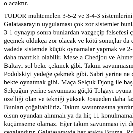
olacaktır.
TUDOR muhtemelen 3-5-2 ve 3-4-3 sistemlerini 
Galatasarayın uygulaması çok zor sistemler bunla
3-1 oynayıp sonra bunlardan vazgeçip felsefesi ç
geçmek oldukça zor olacak ve kötü sonuçlar da d
vadede sistemde küçük oynamalar yapmak ve 2-
daha mantıklı olabilir. Mesela Chedjou ve Ahme
Baltayı sol beke çekmek gibi. Takım savunması
Podolskiyi yedeğe çekmek gibi. Sabri yerine ne o
bekte oynatmak gibi. Maça Selçuk Djong ile başl
Selçuğun yerine savunması güçlü Tolgayı oyuna
özelliği olan ve tekniği yüksek Josueden daha fa
Bunları çoğaltabiliriz. Takım savunmasına yard
olsun oyundan alınmalı ya da hiç 11 konulmamalıd
küçümseme olamaz. Eğer takım savunması iyi değ
cezalandırır. Galatasarayda her atakta Bruma, R