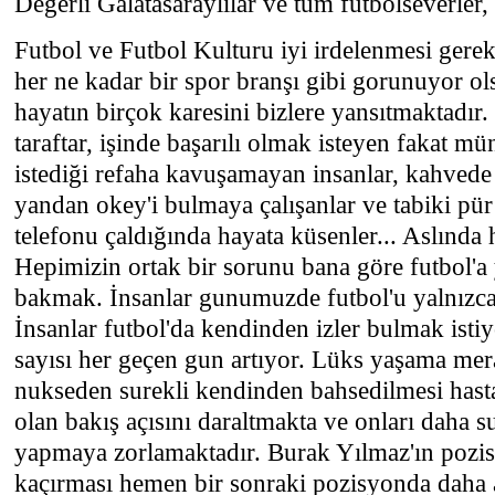
Değerli Galatasaraylılar ve tum futbolseverler,
Futbol ve Futbol Kulturu iyi irdelenmesi gereke
her ne kadar bir spor branşı gibi gorunuyor ols
hayatın birçok karesini bizlere yansıtmaktadır.
taraftar, işinde başarılı olmak isteyen fakat mü
istediği refaha kavuşamayan insanlar, kahvede 
yandan okey'i bulmaya çalışanlar ve tabiki pür
telefonu çaldığında hayata küsenler... Aslında 
Hepimizin ortak bir sorunu bana göre futbol'a y
bakmak. İnsanlar gunumuzde futbol'u yalnızca 
İnsanlar futbol'da kendinden izler bulmak isti
sayısı her geçen gun artıyor. Lüks yaşama mer
nukseden surekli kendinden bahsedilmesi hastal
olan bakış açısını daraltmakta ve onları daha sub
yapmaya zorlamaktadır. Burak Yılmaz'ın pozis
kaçırması hemen bir sonraki pozisyonda daha