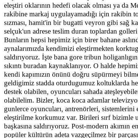
eleştiri oklarının hedefi olacak olması ya da 
rakibine markaj uygulayamadığı için rakibin t
sızması, hamit'in bir bugatti veyron gibi sağ 
selçuk'un adrese teslim duran toplardan goller
Bunların hepsi hepimiz için birer bahane aslın
aynalarımızda kendimizi eleştirmekten korktu
saldırıyoruz. İşte bana gore tribun holiganlıgı
sıkıntı buradan kaynaklanıyor. O halde hepimi
kendi kapımızın önünü doğru süpürmeyi bilme
geldigimiz stadda oturdugumuz koltuklarda her
destek olabilen, oyuncuları sahada ateşleyebilen
olabilelim. Bizler, koca koca adamlar televizy
gunlerce oyuncuları, antrenörleri, sistemlerini
eleştirilme korkumuz var. Birileri sırf bizimle
başkasına saldırıyoruz. Post-modern akımın en
popüler kültürün adeta vazgeçilmez bir parçası