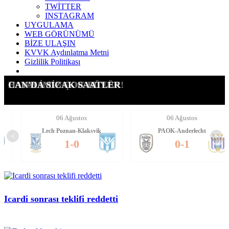
TWİTTER
INSTAGRAM
UYGULAMA
WEB GÖRÜNÜMÜ
BİZE ULAŞIN
KVVK Aydınlatma Metni
Gizlilik Politikası
ICARDI'YE YENİ TALİP
SUÇ DUYURUSU YAPTIK!
G.SARAY İÇİN AÇIKLAMA
LEAO ALEV ALEV!!!!
FORVETE İKİ ADAY!
DAVINSON'DA NOKTA!
HAYALİMİZ ÇOK BÜYÜK!
CAN'DA SICAK SAATLER
06 Ağustos
06 Ağustos
Lech Poznan-Klaksvik
PAOK-Anderlecht
<
>
1-0
0-1
Icardi sonrası teklifi reddetti