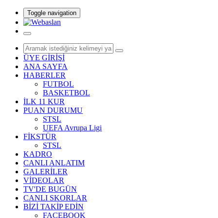
Toggle navigation
ÜYE GİRİŞİ
ANA SAYFA
HABERLER
FUTBOL
BASKETBOL
İLK 11 KUR
PUAN DURUMU
STSL
UEFA Avrupa Ligi
FİKSTÜR
STSL
KADRO
CANLI ANLATIM
GALERİLER
VİDEOLAR
TV'DE BUGÜN
CANLI SKORLAR
BİZİ TAKİP EDİN
FACEBOOK