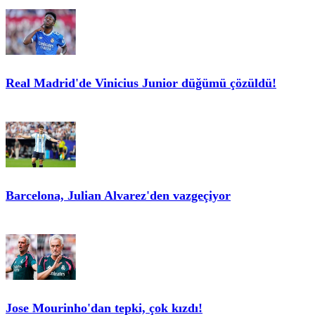
Real Madrid'de Vinicius Junior düğümü çözüldü!
Barcelona, Julian Alvarez'den vazgeçiyor
Jose Mourinho'dan tepki, çok kızdı!