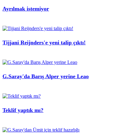
Ayrılmak istemiyor
Tijjani Reijnders'e yeni talip çıktı!
G.Saray'da Barış Alper yerine Leao
Teklif yaptık mı?