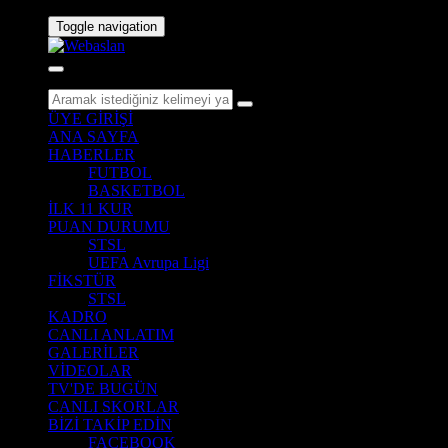
Toggle navigation
ÜYE GİRİŞİ
ANA SAYFA
HABERLER
FUTBOL
BASKETBOL
İLK 11 KUR
PUAN DURUMU
STSL
UEFA Avrupa Ligi
FİKSTÜR
STSL
KADRO
CANLI ANLATIM
GALERİLER
VİDEOLAR
TV'DE BUGÜN
CANLI SKORLAR
BİZİ TAKİP EDİN
FACEBOOK