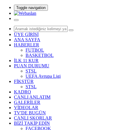
Toggle navigation
ÜYE GİRİŞİ
ANA SAYFA
HABERLER
FUTBOL
BASKETBOL
İLK 11 KUR
PUAN DURUMU
STSL
UEFA Avrupa Ligi
FİKSTÜR
STSL
KADRO
CANLI ANLATIM
GALERİLER
VİDEOLAR
TV'DE BUGÜN
CANLI SKORLAR
BİZİ TAKİP EDİN
FACEBOOK