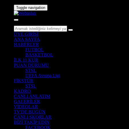
Toggle navigation
ÜYE GİRİŞİ
ANA SAYFA
HABERLER
FUTBOL
BASKETBOL
İLK 11 KUR
PUAN DURUMU
STSL
UEFA Avrupa Ligi
FİKSTÜR
STSL
KADRO
CANLI ANLATIM
GALERİLER
VİDEOLAR
TV'DE BUGÜN
CANLI SKORLAR
BİZİ TAKİP EDİN
FACEBOOK