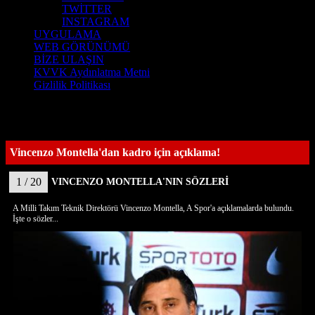
TWİTTER
INSTAGRAM
UYGULAMA
WEB GÖRÜNÜMÜ
BİZE ULAŞIN
KVVK Aydınlatma Metni
Gizlilik Politikası
Vincenzo Montella'dan kadro için açıklama!
1 / 20
VINCENZO MONTELLA'NIN SÖZLERİ
A Milli Takım Teknik Direktörü Vincenzo Montella, A Spor'a açıklamalarda bulundu.
İşte o sözler...