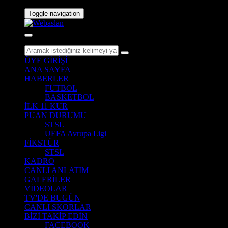
Toggle navigation
ÜYE GİRİŞİ
ANA SAYFA
HABERLER
FUTBOL
BASKETBOL
İLK 11 KUR
PUAN DURUMU
STSL
UEFA Avrupa Ligi
FİKSTÜR
STSL
KADRO
CANLI ANLATIM
GALERİLER
VİDEOLAR
TV'DE BUGÜN
CANLI SKORLAR
BİZİ TAKİP EDİN
FACEBOOK