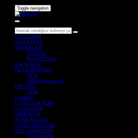
Toggle navigation
ÜYE GİRİŞİ
ANA SAYFA
HABERLER
FUTBOL
BASKETBOL
İLK 11 KUR
PUAN DURUMU
STSL
UEFA Avrupa Ligi
FİKSTÜR
STSL
KADRO
CANLI ANLATIM
GALERİLER
VİDEOLAR
TV'DE BUGÜN
CANLI SKORLAR
BİZİ TAKİP EDİN
FACEBOOK