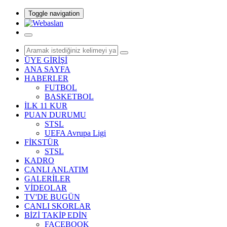
Toggle navigation
ÜYE GİRİŞİ
ANA SAYFA
HABERLER
FUTBOL
BASKETBOL
İLK 11 KUR
PUAN DURUMU
STSL
UEFA Avrupa Ligi
FİKSTÜR
STSL
KADRO
CANLI ANLATIM
GALERİLER
VİDEOLAR
TV'DE BUGÜN
CANLI SKORLAR
BİZİ TAKİP EDİN
FACEBOOK