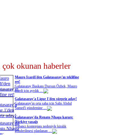
 çok okunan haberler
Mauro Icardi'den Galatasaray'ın teklifine
ret!
Galatasaray Başkanı Dursun Özbek, Mauro
Icardi için ayrılık ...
Galatasaray'a Ligue 1'den sürpriz aday!
Galatasaray'ın orta saha için Salis Abdul
Samed'i gündemine ...
Galatasaray'da Renato Nhaga kararı:
Türkiye yasağı
Yabancı kontenjanı nedeniyle kiralık
gönderilmesi planlanan ...