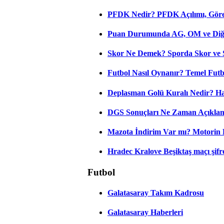
PFDK Nedir? PFDK Açılımı, Görev
Puan Durumunda AG, OM ve Diğer
Skor Ne Demek? Sporda Skor ve 
Futbol Nasıl Oynanır? Temel Futb
Deplasman Golü Kuralı Nedir? Ha
DGS Sonuçları Ne Zaman Açıkla
Mazota İndirim Var mı? Motorin 
Hradec Kralove Beşiktaş maçı şifres
Futbol
Galatasaray Takım Kadrosu
Galatasaray Haberleri