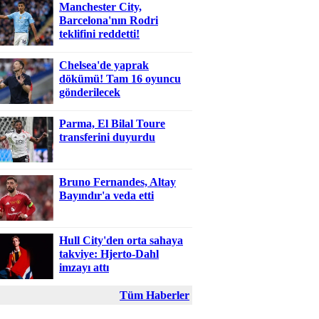
Manchester City,
Barcelona'nın Rodri
teklifini reddetti!
Chelsea'de yaprak
dökümü! Tam 16 oyuncu
gönderilecek
Parma, El Bilal Toure
transferini duyurdu
Bruno Fernandes, Altay
Bayındır'a veda etti
Hull City'den orta sahaya
takviye: Hjerto-Dahl
imzayı attı
Tüm Haberler