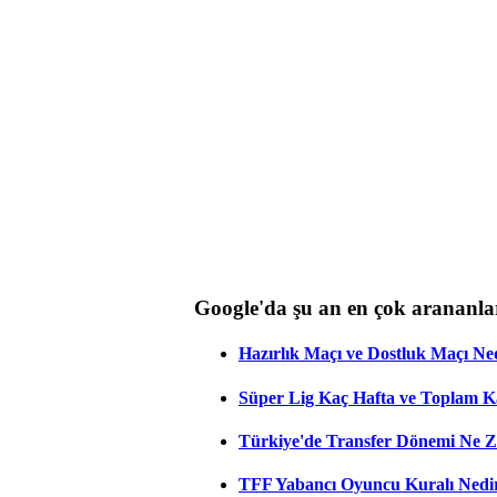
Google'da şu an en çok arananla
Hazırlık Maçı ve Dostluk Maçı Ne
Süper Lig Kaç Hafta ve Toplam 
Türkiye'de Transfer Dönemi Ne Z
TFF Yabancı Oyuncu Kuralı Nedir