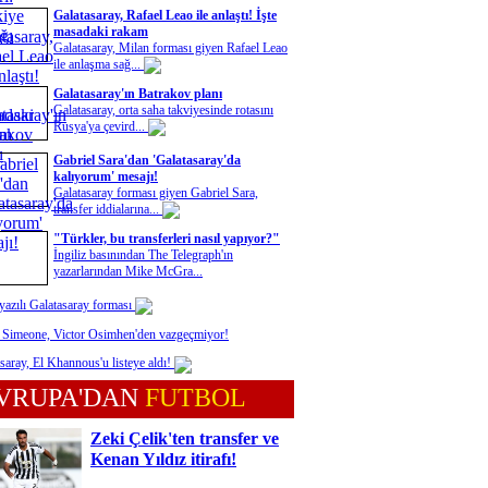
Galatasaray, Rafael Leao ile anlaştı! İşte
masadaki rakam
Galatasaray, Milan forması giyen Rafael Leao
ile anlaşma sağ...
Galatasaray'ın Batrakov planı
Galatasaray, orta saha takviyesinde rotasını
Rusya'ya çevird...
Gabriel Sara'dan 'Galatasaray'da
kalıyorum' mesajı!
Galatasaray forması giyen Gabriel Sara,
transfer iddialarına...
"Türkler, bu transferleri nasıl yapıyor?"
İngiliz basınından The Telegraph'ın
yazarlarından Mike McGra...
yazılı Galatasaray forması
 Simeone, Victor Osimhen'den vazgeçmiyor!
saray, El Khannous'u listeye aldı!
VRUPA'DAN
FUTBOL
Zeki Çelik'ten transfer ve
Kenan Yıldız itirafı!