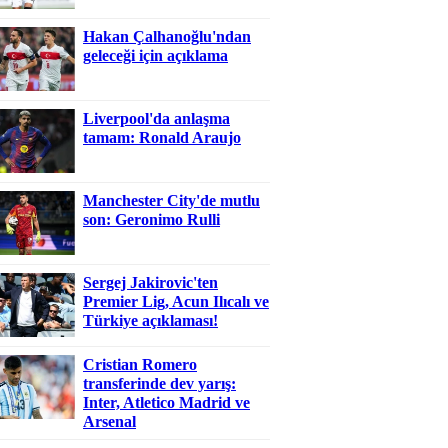
Hakan Çalhanoğlu'ndan
geleceği için açıklama
Liverpool'da anlaşma
tamam: Ronald Araujo
Manchester City'de mutlu
son: Geronimo Rulli
Sergej Jakirovic'ten
Premier Lig, Acun Ilıcalı ve
Türkiye açıklaması!
Cristian Romero
transferinde dev yarış:
Inter, Atletico Madrid ve
Arsenal