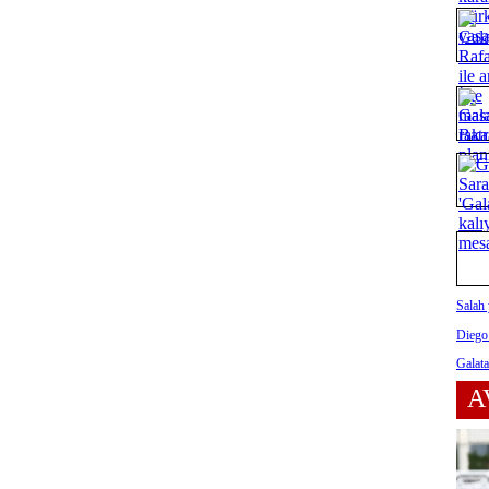
Salah 
Diego
Galata
A