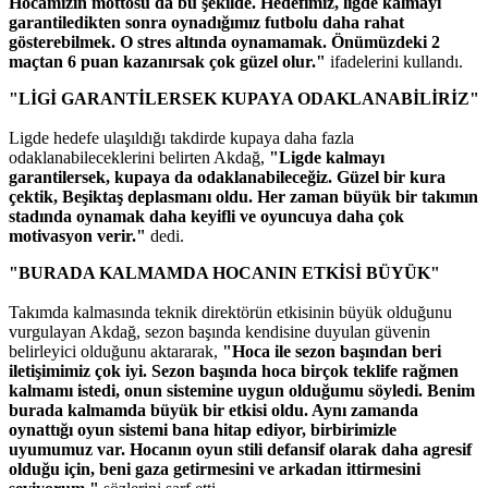
Hocamızın mottosu da bu şekilde. Hedefimiz, ligde kalmayı
garantiledikten sonra oynadığımız futbolu daha rahat
gösterebilmek. O stres altında oynamamak. Önümüzdeki 2
maçtan 6 puan kazanırsak çok güzel olur."
ifadelerini kullandı.
"LİGİ GARANTİLERSEK KUPAYA ODAKLANABİLİRİZ"
Ligde hedefe ulaşıldığı takdirde kupaya daha fazla
odaklanabileceklerini belirten Akdağ,
"Ligde kalmayı
garantilersek, kupaya da odaklanabileceğiz. Güzel bir kura
çektik, Beşiktaş deplasmanı oldu. Her zaman büyük bir takımın
stadında oynamak daha keyifli ve oyuncuya daha çok
motivasyon verir."
dedi.
"BURADA KALMAMDA HOCANIN ETKİSİ BÜYÜK"
Takımda kalmasında teknik direktörün etkisinin büyük olduğunu
vurgulayan Akdağ, sezon başında kendisine duyulan güvenin
belirleyici olduğunu aktararak,
"Hoca ile sezon başından beri
iletişimimiz çok iyi. Sezon başında hoca birçok teklife rağmen
kalmamı istedi, onun sistemine uygun olduğumu söyledi. Benim
burada kalmamda büyük bir etkisi oldu. Aynı zamanda
oynattığı oyun sistemi bana hitap ediyor, birbirimizle
uyumumuz var. Hocanın oyun stili defansif olarak daha agresif
olduğu için, beni gaza getirmesini ve arkadan ittirmesini