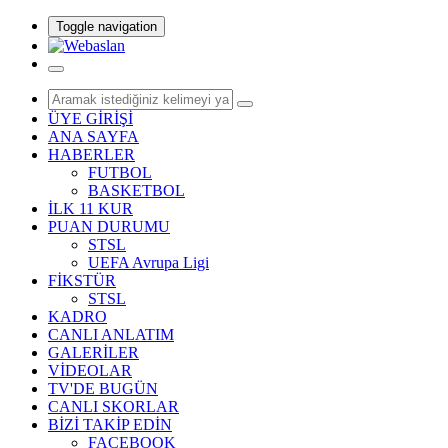
Toggle navigation
ÜYE GİRİŞİ
ANA SAYFA
HABERLER
FUTBOL
BASKETBOL
İLK 11 KUR
PUAN DURUMU
STSL
UEFA Avrupa Ligi
FİKSTÜR
STSL
KADRO
CANLI ANLATIM
GALERİLER
VİDEOLAR
TV'DE BUGÜN
CANLI SKORLAR
BİZİ TAKİP EDİN
FACEBOOK