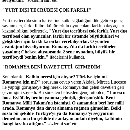
seviyorum."
sözlerini sarf etti.
"YURT DIŞI TECRÜBESİ ÇOK FARKLI"
Yurt dışı tecrübesinin kariyerine katkı sağladığını dile getiren genç
savunmacı, farklı futbol kültürlerinin oyunculara farklı bakış açıları
kazandırdığını belirterek,
"Yurt dışı tecrübesi çok farklı. Yurt dışı
tecrübesi olan oyuncular, farklı bir sistemde büyüdükleri ve
geliştikleri için farklı kararlar verebiliyorlar. O yönden
avantajını hissediyorum. Romanya'da da farklı tecrübeler
yaşadım; Chelsea altyapısında 2 sene oynadım, büyük bir
tecrübeydi benim için."
ifadelerini kullandı.
"ROMANYA BENİ DAVET ETTİ, GİTMEDİM"
Son olarak
"Kalbin neresi için atıyor? Türkiye için mi,
Romanya için mi?"
sorusuna cevap veren Akdağ, Mircea Lucescu
ile yaptığı görüşmeye değinerek, Romanya'dan gelen davetleri geri
çevirdiğini söyledi. Bu süreçten bahseden genç futbolcu,
"Lucescu
hoca Eylül'de, benim yanıma gelmişti, görüşmüştük. Beni
Romanya Milli Takımı'na istemişti. O zamandan beri her milli
arada, Romanya'dan davet almama rağmen gitmedim. Belki
sözlü bir şekilde Türkiye'yi ya da Romanya'yı seçiyorum
demedim ama bu şekilde de anlayan anladı diyelim, kalbimin
hangi tarafta attığını."
sözlerini sarf etti.