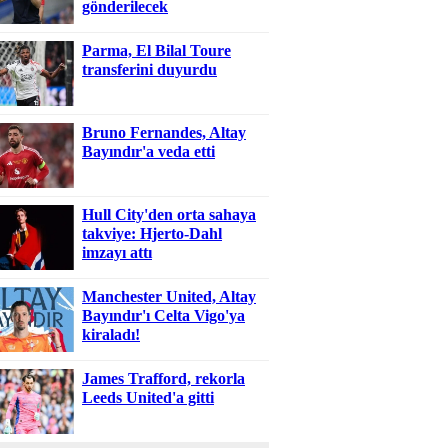
gönderilecek
Parma, El Bilal Toure
transferini duyurdu
Bruno Fernandes, Altay
Bayındır'a veda etti
Hull City'den orta sahaya
takviye: Hjerto-Dahl
imzayı attı
Manchester United, Altay
Bayındır'ı Celta Vigo'ya
kiraladı!
James Trafford, rekorla
Leeds United'a gitti