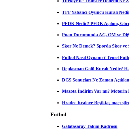
Türkiye'de Transfer Dönemi Ne Z
TFF Yabancı Oyuncu Kuralı Nedir
PFDK Nedir? PFDK Açılımı, Görev
Puan Durumunda AG, OM ve Diğer
Skor Ne Demek? Sporda Skor ve 
Futbol Nasıl Oynanır? Temel Futb
Deplasman Golü Kuralı Nedir? Ha
DGS Sonuçları Ne Zaman Açıkla
Mazota İndirim Var mı? Motorin 
Hradec Kralove Beşiktaş maçı şifres
Futbol
Galatasaray Takım Kadrosu