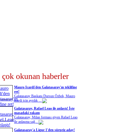
 çok okunan haberler
Mauro Icardi'den Galatasaray'ın teklifine
ret!
Galatasaray Başkanı Dursun Özbek, Mauro
Icardi için ayrılık ...
Galatasaray, Rafael Leao ile anlaştı! İşte
masadaki rakam
Galatasaray, Milan forması giyen Rafael Leao
ile anlaşma sağ...
Galatasaray'a Ligue 1'den sürpriz aday!