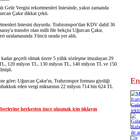
lı Gelir Vergisi rekortmenleri listesinde, yakın zamanda
ğurcan Çakır dikkat çekti.
kortmenleri listesini duyurdu. Trabzonspor'dan KDV dahil 36
aray'a transfer olan milli file bekçisi Uğurcan Çakır,
ri sıralamasında 3'üncü sırada yer aldı.
kadar geçerli olmak üzere 5 yıllık sözleşme imzalayan 29
on TL, 120 milyon TL, 130 milyon TL, 140 milyon TL ve 150
lmişti.
En
ine göre; Uğurcan Çakır'ın, Trabzonspor forması giydiği
 tahakkuk eden vergi miktarının 22 milyon 714 bin 624 TL
erlerine herkesten önce ulaşmak için tıklayın