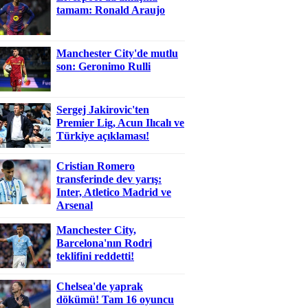
tamam: Ronald Araujo
Manchester City'de mutlu
son: Geronimo Rulli
Sergej Jakirovic'ten
Premier Lig, Acun Ilıcalı ve
Türkiye açıklaması!
Cristian Romero
transferinde dev yarış:
Inter, Atletico Madrid ve
Arsenal
Manchester City,
Barcelona'nın Rodri
teklifini reddetti!
Chelsea'de yaprak
dökümü! Tam 16 oyuncu