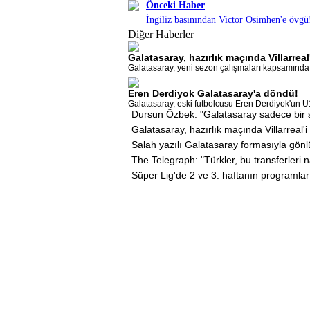
Önceki Haber
İngiliz basınından Victor Osimhen'e övgü
Diğer Haberler
Galatasaray, hazırlık maçında Villarrea
Galatasaray, yeni sezon çalışmaları kapsamında Vi
Eren Derdiyok Galatasaray'a döndü!
Galatasaray, eski futbolcusu Eren Derdiyok'un U
Dursun Özbek: "Galatasaray sadece bir s
Galatasaray, hazırlık maçında Villarreal'
Salah yazılı Galatasaray formasıyla gönl
The Telegraph: "Türkler, bu transferleri n
Süper Lig'de 2 ve 3. haftanın programlar