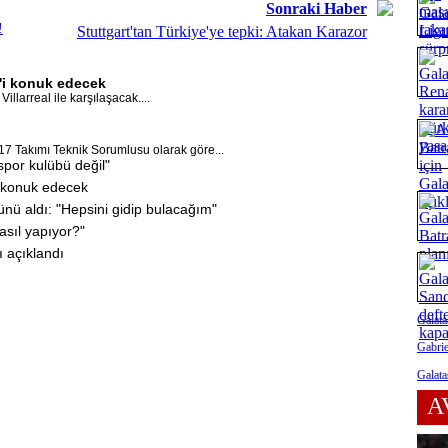
Sonraki Haber
!
Stuttgart'tan Türkiye'ye tepki: Atakan Karazor
l'i konuk edecek
llarreal ile karşılaşacak....
17 Takımı Teknik Sorumlusu olarak göre...
por kulübü değil"
i konuk edecek
ünü aldı: "Hepsini gidip bulacağım"
asıl yapıyor?"
ı açıklandı
Galata
Gabrie
Galata
A