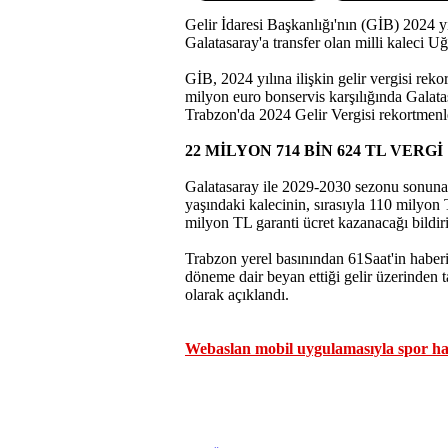
Gelir İdaresi Başkanlığı'nın (GİB) 2024 yı
Galatasaray'a transfer olan milli kaleci U
GİB, 2024 yılına ilişkin gelir vergisi re
milyon euro bonservis karşılığında Galatas
Trabzon'da 2024 Gelir Vergisi rekortmenle
22 MİLYON 714 BİN 624 TL VERGİ
Galatasaray ile 2029-2030 sezonu sonuna 
yaşındaki kalecinin, sırasıyla 110 mily
milyon TL garanti ücret kazanacağı bildiri
Trabzon yerel basınından 61Saat'in haber
döneme dair beyan ettiği gelir üzerinden
olarak açıklandı.
Webaslan mobil uygulamasıyla spor hab