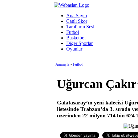
Ana Sayfa
Canlı Skor
Taraftarın Sesi
Futbol
Basketbol
Diğer Sporlar
Oyunlar
Anasayfa
»
Futbol
Uğurcan Çakır’
Galatasaray’ın yeni kalecisi Uğurc
listesinde Trabzon’da 3. sırada y
üzerinden 22 milyon 714 bin 624 