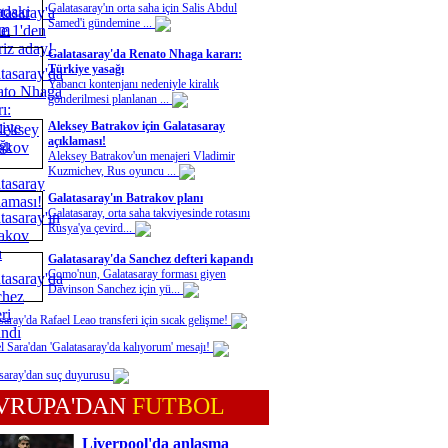
Galatasaray'ın orta saha için Salis Abdul
Samed'i gündemine ...
Galatasaray'da Renato Nhaga kararı:
Türkiye yasağı
Yabancı kontenjanı nedeniyle kiralık
gönderilmesi planlanan ...
Aleksey Batrakov için Galatasaray
açıklaması!
Aleksey Batrakov'un menajeri Vladimir
Kuzmichev, Rus oyuncu ...
Galatasaray'ın Batrakov planı
Galatasaray, orta saha takviyesinde rotasını
Rusya'ya çevird...
Galatasaray'da Sanchez defteri kapandı
Como'nun, Galatasaray forması giyen
Davinson Sanchez için yü...
saray'da Rafael Leao transferi için sıcak gelişme!
l Sara'dan 'Galatasaray'da kalıyorum' mesajı!
saray'dan suç duyurusu
VRUPA'DAN
FUTBOL
Liverpool'da anlaşma