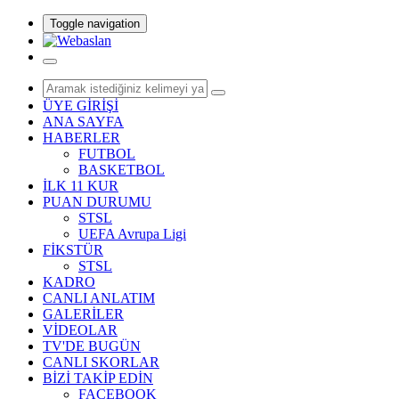
Toggle navigation
ÜYE GİRİŞİ
ANA SAYFA
HABERLER
FUTBOL
BASKETBOL
İLK 11 KUR
PUAN DURUMU
STSL
UEFA Avrupa Ligi
FİKSTÜR
STSL
KADRO
CANLI ANLATIM
GALERİLER
VİDEOLAR
TV'DE BUGÜN
CANLI SKORLAR
BİZİ TAKİP EDİN
FACEBOOK