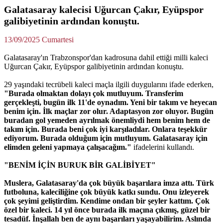
Galatasaray kalecisi Uğurcan Çakır, Eyüpspor
galibiyetinin ardından konuştu.
13/09/2025 Cumartesi
Galatasaray'ın Trabzonspor'dan kadrosuna dahil ettiği milli kaleci
Uğurcan Çakır, Eyüpspor galibiyetinin ardından konuştu.
29 yaşındaki tecrübeli kaleci maçla ilgili duygularını ifade ederken,
"Burada olmaktan dolayı çok mutluyum. Transferim
gerçekleşti, bugün ilk 11'de oynadım. Yeni bir takım ve heyecan
benim için. İlk maçlar zor olur. Adaptasyon zor oluyor. Bugün
buradan gol yemeden ayrılmak önemliydi hem benim hem de
takım için. Burada beni çok iyi karşıladılar. Onlara teşekkür
ediyorum. Burada olduğum için mutluyum. Galatasaray için
elimden geleni yapmaya çalışacağım."
ifadelerini kullandı.
"BENİM İÇİN BURUK BİR GALİBİYET"
Muslera, Galatasaray'da çok büyük başarılara imza attı. Türk
futboluna, kaleciliğine çok büyük katkı sundu. Onu izleyerek
çok şeyimi geliştirdim. Kendime ondan bir şeyler kattım. Çok
özel bir kaleci. 14 yıl önce burada ilk maçına çıkmış, güzel bir
tesadüf. İnşallah ben de aynı başarıları yaşayabilirim. Aslında