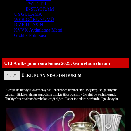
TWİTTER
INSTAGRAM
UYGULAMA
WEB GÖRÜNÜMÜ
BİZE ULAŞIN
KVVK Aydınlatma Metni
Gizlilik Politikası
UEFA ülke puanı sıralaması 2025: Güncel son durum
1 / 21
ÜLKE PUANINDA SON DURUM
Avrupa'da haftayı Galatasaray ve Fenerbahçe beraberlikle, Beşiktaş ise galibiyetle
kapattı. Türkiye, alınan sonuçlarla birlikte ülke puanını yükseltti ve yerini korudu.
Türkiye'nin sıralamada rekabet ettiği diğer ülkeler ise takibi sürdürdü. İşte detaylar...