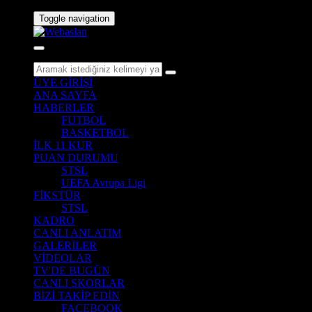
Toggle navigation
ÜYE GİRİŞİ
ANA SAYFA
HABERLER
FUTBOL
BASKETBOL
İLK 11 KUR
PUAN DURUMU
STSL
UEFA Avrupa Ligi
FİKSTÜR
STSL
KADRO
CANLI ANLATIM
GALERİLER
VİDEOLAR
TV'DE BUGÜN
CANLI SKORLAR
BİZİ TAKİP EDİN
FACEBOOK