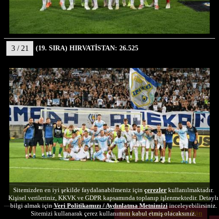
3 / 21
(19. SIRA) HIRVATİSTAN: 26.525
Sitemizden en iyi şekilde faydalanabilmeniz için
çerezler
kullanılmaktadır.
Kişisel verileriniz, KKVK ve GDPR kapsamında toplanıp işlenmektedir. Detaylı
bilgi almak için
Veri Politikamızı / Aydınlatma Metnimizi
inceleyebilirsiniz.
Diğer resimleri görmek için aşağıya kaydırın.
Sitemizi kullanarak çerez kullanımını kabul etmiş olacaksınız.
Webaslan Anasayfasına Dön