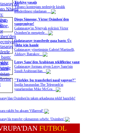
Türkiye yasağı
Yabancı kontenjanı nedeniyle kiralık
gönderilmesi planlanan ...
Diego Simeone, Victor Osimhen'den
vazgeçmiyor!
Galatasaray'ın Nijeryalı golcüsü Victor
Osimhen'in menajerle...
Galatasaray transferde gaza bastı: Üç
yıldız için hamle
Galatasaray yönetiminin Gabriel Martinelli,
Aleksey Batrakov...
Leroy Sane'den Arabistan tekliflerine yanıt
Galatasaray forması giyen Leroy Sane'nin
Suudi Arabistan'dan...
"Türkler, bu transferleri nasıl yapıyor?"
İngiliz basınından The Telegraph'ın
yazarlarından Mike McGra...
saray'dan Osimhen'in takım arkadaşına teklif hazırlığı!
sara rakibi bu akşam Villarreal!
saray'da transfer çıkmazının sebebi: 'Osimhen'
VRUPA'DAN
FUTBOL