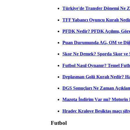
Türkiye'de Transfer Dönemi Ne Z
TFF Yabancı Oyuncu Kuralı Nedir
PFDK Nedir? PFDK Açılımı, Görev
Puan Durumunda AG, OM ve Diğer
Skor Ne Demek? Sporda Skor ve 
Futbol Nasıl Oynanır? Temel Futb
Deplasman Golü Kuralı Nedir? Ha
DGS Sonuçları Ne Zaman Açıkla
Mazota İndirim Var mı? Motorin 
Hradec Kralove Beşiktaş maçı şifres
Futbol