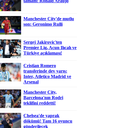
tamam: Ronald Araujo
Manchester City'de mutlu
son: Geronimo Rulli
Sergej Jakirovic'ten
Premier Lig, Acun Ilıcalı ve
Türkiye açıklaması!
Cristian Romero
transferinde dev yarış:
Inter, Atletico Madrid ve
Arsenal
Manchester City,
Barcelona'nın Rodri
teklifini reddetti!
Chelsea'de yaprak
dökümü! Tam 16 oyuncu
gönderilecek