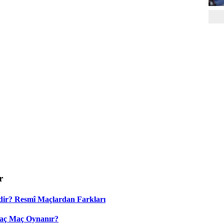
r
dir? Resmî Maçlardan Farkları
Kaç Maç Oynanır?