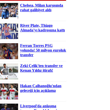
Chelsea, Milan karşısında
rahat galibiyet aldı
River Plate, Thiago
Almada'yı kadrosuna kattı
Ferran Torres PSG
yolunda! 50 milyon euroluk
transfer
Zeki Çelik'ten transfer ve
Kenan Yıldız itirafı!
Hakan Çalhanoğlu'ndan
geleceği için açıklama
Liverpool'da anlaşma