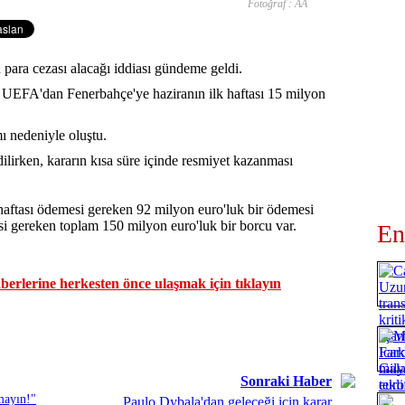
Fotoğraf : AA
ara cezası alacağı iddiası gündeme geldi.
UEFA'dan Fenerbahçe'ye haziranın ilk haftası 15 milyon
ı nedeniyle oluştu.
lirken, kararın kısa süre içinde resmiyet kazanması
haftası ödemesi gereken 92 milyon euro'luk bir ödemesi
 gereken toplam 150 milyon euro'luk bir borcu var.
En
erlerine herkesten önce ulaşmak için tıklayın
Sonraki Haber
mayın!"
Paulo Dybala'dan geleceği için karar