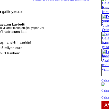
 galibiyet aldı
...
ayatını kaybetti
 yıllardır menajerliğini yapan Jor...
i kadrosuna kattı
ına teklif hazırlığı!
k 5 milyon euro
bi: 'Osimhen'
Galata
Galata
Galata
A