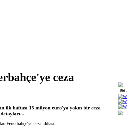
rbahçe'ye ceza
Bizi 
 ilk haftası 15 milyon euro'ya yakın bir ceza
 detayları...