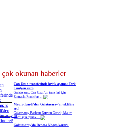
 çok okunan haberler
Can Uzun transferinde kritik aşama: Fark
5 milyon euro
Galatasaray, Can Uzun'un transferi için
Eintracht Frankfurt ...
Mauro Icardi'den Galatasaray'ın teklifine
ret!
Galatasaray Başkanı Dursun Özbek, Mauro
Icardi için ayrılık ...
Galatasaray'da Renato Nhaga kararı: