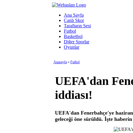
Ana Sayfa
Canlı Skor
Taraftarın Sesi
Futbol
Basketbol
Diğer Sporlar
Oyunlar
Anasayfa
»
Futbol
UEFA'dan Fene
iddiası!
UEFA'dan Fenerbahçe'ye haziranın
geleceği öne sürüldü. İşte haberin