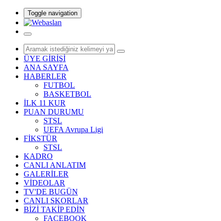
Toggle navigation
ÜYE GİRİŞİ
ANA SAYFA
HABERLER
FUTBOL
BASKETBOL
İLK 11 KUR
PUAN DURUMU
STSL
UEFA Avrupa Ligi
FİKSTÜR
STSL
KADRO
CANLI ANLATIM
GALERİLER
VİDEOLAR
TV'DE BUGÜN
CANLI SKORLAR
BİZİ TAKİP EDİN
FACEBOOK