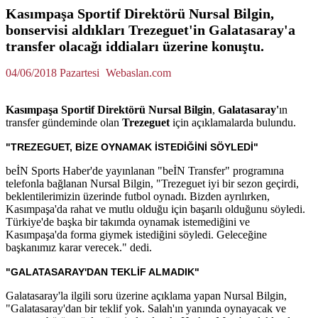
Kasımpaşa Sportif Direktörü Nursal Bilgin,
bonservisi aldıkları Trezeguet'in Galatasaray'a
transfer olacağı iddiaları üzerine konuştu.
04/06/2018 Pazartesi
Webaslan.com
Kasımpaşa Sportif Direktörü Nursal Bilgin
,
Galatasaray'
ın
transfer gündeminde olan
Trezeguet
için açıklamalarda bulundu.
"TREZEGUET, BİZE OYNAMAK İSTEDİĞİNİ SÖYLEDİ"
beİN Sports Haber'de yayınlanan "beİN Transfer" programına
telefonla bağlanan Nursal Bilgin, "Trezeguet iyi bir sezon geçirdi,
beklentilerimizin üzerinde futbol oynadı. Bizden ayrılırken,
Kasımpaşa'da rahat ve mutlu olduğu için başarılı olduğunu söyledi.
Türkiye'de başka bir takımda oynamak istemediğini ve
Kasımpaşa'da forma giymek istediğini söyledi. Geleceğine
başkanımız karar verecek." dedi.
"GALATASARAY'DAN TEKLİF ALMADIK"
Galatasaray'la ilgili soru üzerine açıklama yapan Nursal Bilgin,
"Galatasaray'dan bir teklif yok. Salah'ın yanında oynayacak ve