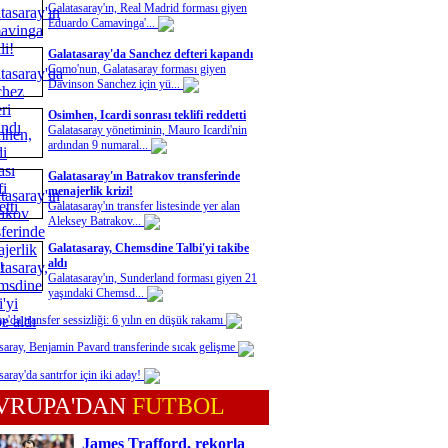
Galatasaray'ın, Real Madrid forması giyen
Eduardo Camavinga'...
Galatasaray'da Sanchez defteri kapandı
Como'nun, Galatasaray forması giyen
Davinson Sanchez için yü...
Osimhen, Icardi sonrası teklifi reddetti
Galatasaray yönetiminin, Mauro Icardi'nin
ardından 9 numaral...
Galatasaray'ın Batrakov transferinde
menajerlik krizi!
Galatasaray'ın transfer listesinde yer alan
Aleksey Batrakov...
Galatasaray, Chemsdine Talbi'yi takibe
aldı
Galatasaray'ın, Sunderland forması giyen 21
yaşındaki Chemsd...
y'da transfer sessizliği: 6 yılın en düşük rakamı
saray, Benjamin Pavard transferinde sıcak gelişme
saray'da santrfor için iki aday!
VRUPA'DAN
FUTBOL
James Trafford, rekorla