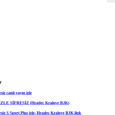
r
iz canlı yayın izle
 İZLE ŞİFRESİZ (Hradec Kralove BJK)
esiz S Sport Plus izle, Hradec Kralove BJK link