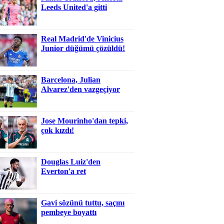
Leeds United'a gitti
Real Madrid'de Vinicius
Junior düğümü çözüldü!
Barcelona, Julian
Alvarez'den vazgeçiyor
Jose Mourinho'dan tepki,
çok kızdı!
Douglas Luiz'den
Everton'a ret
Gavi sözünü tuttu, saçını
pembeye boyattı