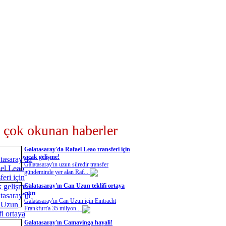
 çok okunan haberler
Galatasaray'da Rafael Leao transferi için
sıcak gelişme!
Galatasaray'ın uzun süredir transfer
gündeminde yer alan Raf...
Galatasaray'ın Can Uzun teklifi ortaya
çıktı
Galatasaray'ın Can Uzun için Eintracht
Frankfurt'a 35 milyon...
Galatasaray'ın Camavinga hayali!