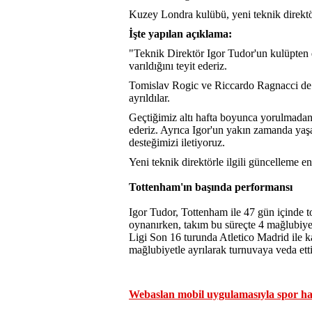
Kuzey Londra kulübü, yeni teknik direktö
İşte yapılan açıklama:
"Teknik Direktör Igor Tudor'un kulüpten 
varıldığını teyit ederiz.
Tomislav Rogic ve Riccardo Ragnacci de s
ayrıldılar.
Geçtiğimiz altı hafta boyunca yorulmadan 
ederiz. Ayrıca Igor'un yakın zamanda yaşa
desteğimizi iletiyoruz.
Yeni teknik direktörle ilgili güncelleme en
Tottenham'ın başında performansı
Igor Tudor, Tottenham ile 47 gün içinde t
oynanırken, takım bu süreçte 4 mağlubiye
Ligi Son 16 turunda Atletico Madrid ile k
mağlubiyetle ayrılarak turnuvaya veda etti
Webaslan mobil uygulamasıyla spor hab