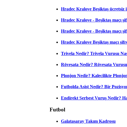
Hradec Kralove Beşiktaş ücretsiz i
Hradec Kralove - Beşiktaş maçı şifr
Hradec Kralove - Beşiktaş maçı şifre
Hradec Kralove Beşiktaş maçı şifr
Trivela Nedir? Trivela Vuruşu Nası
Röveşata Nedir? Röveşata Vuruşu 
Plonjon Nedir? Kalecilikte Plonjon
Futbolda Asist Nedir? Bir Pozisyo
Endirekt Serbest Vuruş Nedir? H
Futbol
Galatasaray Takım Kadrosu