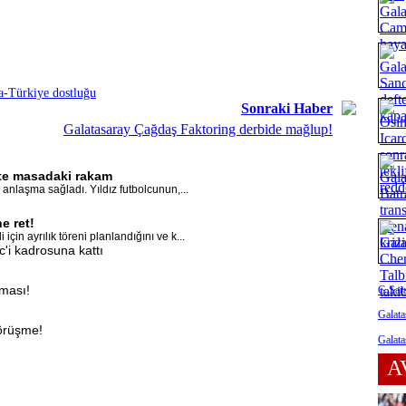
-Türkiye dostluğu
Sonraki Haber
Galatasaray Çağdaş Faktoring derbide mağlup!
İşte masadaki rakam
anlaşma sağladı. Yıldız futbolcunun,...
e ret!
in ayrılık töreni planlandığını ve k...
'i kadrosuna kattı
aması!
G.Sara
Galata
görüşme!
Galata
A