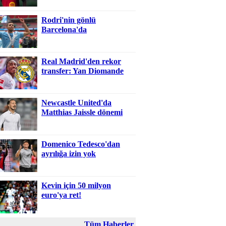
Rodri'nin gönlü
Barcelona'da
Real Madrid'den rekor
transfer: Yan Diomande
Newcastle United'da
Matthias Jaissle dönemi
Domenico Tedesco'dan
ayrılığa izin yok
Kevin için 50 milyon
euro'ya ret!
Tüm Haberler