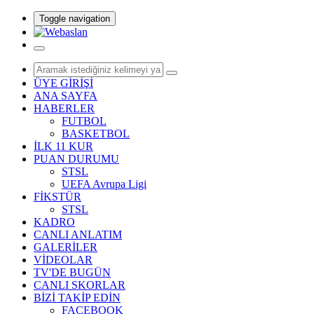
Toggle navigation
ÜYE GİRİŞİ
ANA SAYFA
HABERLER
FUTBOL
BASKETBOL
İLK 11 KUR
PUAN DURUMU
STSL
UEFA Avrupa Ligi
FİKSTÜR
STSL
KADRO
CANLI ANLATIM
GALERİLER
VİDEOLAR
TV'DE BUGÜN
CANLI SKORLAR
BİZİ TAKİP EDİN
FACEBOOK