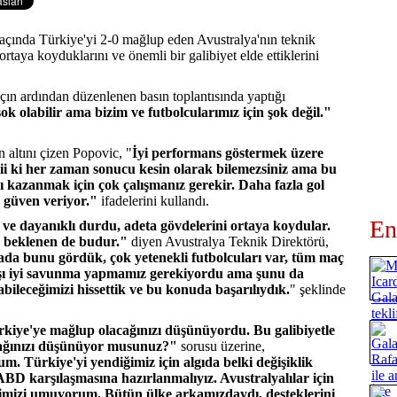
ında Türkiye'yi 2-0 mağlup eden Avustralya'nın teknik
rtaya koyduklarını ve önemli bir galibiyet elde ettiklerini
n ardından düzenlenen basın toplantısında yaptığı
ok olabilir ama bizim ve futbolcularımız için şok değil."
altını çizen Popovic, "
İyi performans göstermek üzere
ii ki her zaman sonucu kesin olarak bilemezsiniz ama bu
çı kazanmak için çok çalışmanız gerekir. Daha fazla gol
 güven veriyor."
ifadelerini kullandı.
En
e dayanıklı durdu, adeta gövdelerini ortaya koydular.
 beklenen de budur."
diyen Avustralya Teknik Direktörü,
ahada bunu gördük, çok yetenekli futbolcuları var, tüm maç
arşı iyi savunma yapmamız gerekiyordu ama şunu da
rabileceğimizi hissettik ve bu konuda başarılıydık.
" şeklinde
iye'ye mağlup olacağınızı düşünüyordu. Bu galibiyetle
cağınızı düşünüyor musunuz?"
sorusu üzerine,
. Türkiye'yi yendiğimiz için algıda belki değişiklik
BD karşılaşmasına hazırlanmalıyız. Avustralyalılar için
iğimizi umuyorum. Bütün ülke arkamızdaydı, desteklerini