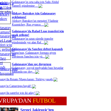
Galatasaray'ın orta saha için Salis Abdul
Samed'i gündemine ...
Aleksey Batrakov için Galatasaray
açıklaması!
Aleksey Batrakov'un menajeri Vladimir
Kuzmichev, Rus oyuncu ...
Galatasaray'da Rafael Leao transferi için
sıcak gelişme!
Galatasaray'ın uzun süredir transfer
gündeminde yer alan Raf...
Galatasaray'da Sanchez defteri kapandı
Como'nun, Galatasaray forması giyen
Davinson Sanchez için yü...
Galatasaray'dan suç duyurusu
Galatasaray, sosyal medyadaki bazı hesaplar
hakkında suç duy...
saray'da Renato Nhaga kararı: Türkiye yasağı
saray'ın Camavinga hayali!
saray'da santrfor için iki aday!
VRUPA'DAN
FUTBOL
Sergej Jakirovic'ten