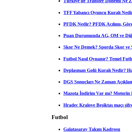
Türkiye'de Transfer Dönemi Ne Z
TFF Yabancı Oyuncu Kuralı Nedir
PFDK Nedir? PFDK Açılımı, Görev
Puan Durumunda AG, OM ve Diğer
Skor Ne Demek? Sporda Skor ve 
Futbol Nasıl Oynanır? Temel Futb
Deplasman Golü Kuralı Nedir? Ha
DGS Sonuçları Ne Zaman Açıkla
Mazota İndirim Var mı? Motorin 
Hradec Kralove Beşiktaş maçı şifres
Futbol
Galatasaray Takım Kadrosu