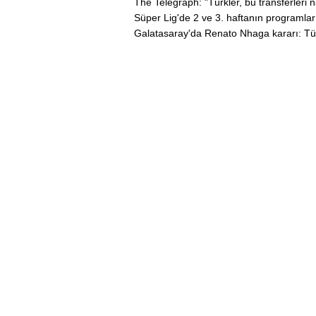
The Telegraph: "Türkler, bu transferleri n
Süper Lig'de 2 ve 3. haftanın programlar
Galatasaray'da Renato Nhaga kararı: Tü