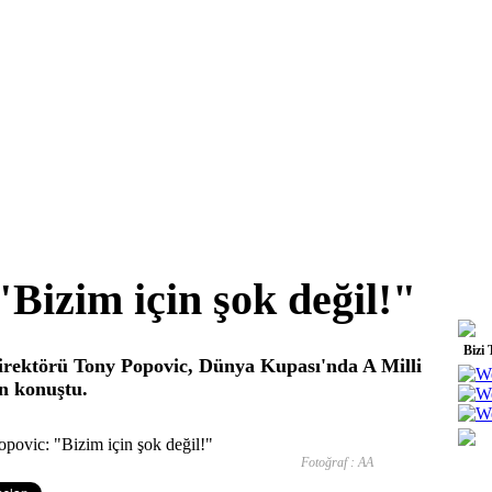
Bizim için şok değil!"
Bizi 
irektörü Tony Popovic, Dünya Kupası'nda A Milli
an konuştu.
Fotoğraf : AA