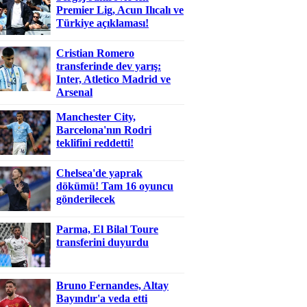
Premier Lig, Acun Ilıcalı ve
Türkiye açıklaması!
Cristian Romero
transferinde dev yarış:
Inter, Atletico Madrid ve
Arsenal
Manchester City,
Barcelona'nın Rodri
teklifini reddetti!
Chelsea'de yaprak
dökümü! Tam 16 oyuncu
gönderilecek
Parma, El Bilal Toure
transferini duyurdu
Bruno Fernandes, Altay
Bayındır'a veda etti