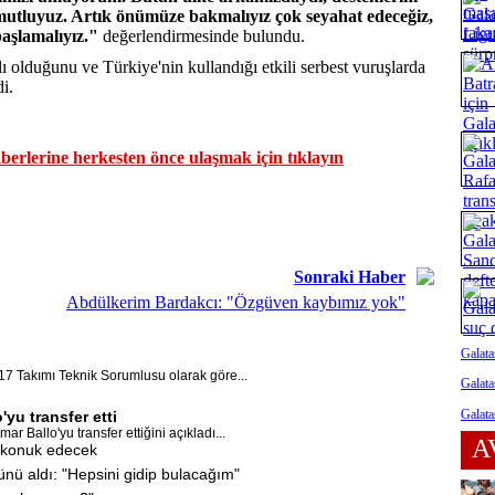
k mutluyuz. Artık önümüze bakmalıyız çok seyahat edeceğiz,
aşlamalıyız."
değerlendirmesinde bulundu.
ı olduğunu ve Türkiye'nin kullandığı etkili serbest vuruşlarda
di.
erlerine herkesten önce ulaşmak için tıklayın
Sonraki Haber
Abdülkerim Bardakcı: "Özgüven kaybımız yok"
Galata
17 Takımı Teknik Sorumlusu olarak göre...
Galata
Galata
yu transfer etti
 Ballo'yu transfer ettiğini açıkladı...
A
i konuk edecek
ünü aldı: "Hepsini gidip bulacağım"