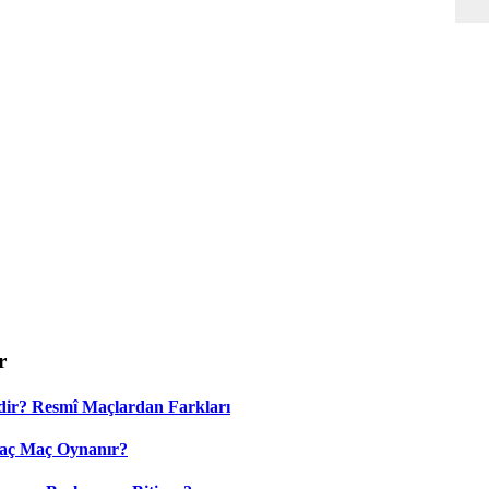
r
dir? Resmî Maçlardan Farkları
Kaç Maç Oynanır?