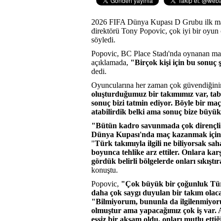
2026 FIFA Dünya Kupası D Grubu ilk maç
direktörü Tony Popovic, çok iyi bir oyun o
söyledi.
Popovic, BC Place Stadı'nda oynanan maçı
açıklamada,
"Birçok kişi için bu sonuç ş
dedi.
Oyuncularına her zaman çok güvendiğinin 
oluşturduğumuz bir takımımız var, tab
sonuç bizi tatmin ediyor. Böyle bir ma
atabilirdik belki ama sonuç bize büyük
"Bütün kadro savunmada çok dirençli v
Dünya Kupası'nda maç kazanmak için
"
Türk takımıyla ilgili ne biliyorsak s
boyunca tehlike arz ettiler. Onlara k
gördük belirli bölgelerde onları sıkıştı
konuştu.
Popovic,
"Çok büyük bir çoğunluk Türk
daha çok saygı duyulan bir takım ola
"Bilmiyorum, bununla da ilgilenmiyorum
olmuştur ama yapacağımız çok iş var. A
eşsiz bir akşam oldu, onları mutlu ett