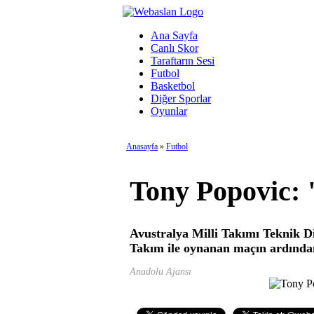
Ana Sayfa
Canlı Skor
Taraftarın Sesi
Futbol
Basketbol
Diğer Sporlar
Oyunlar
Anasayfa
»
Futbol
Tony Popovic: "
Avustralya Milli Takımı Teknik D
Takım ile oynanan maçın ardınd
Anadolu Ajansı