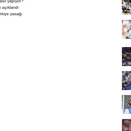
asıl yapıyor?"
ı açıklandı
rkiye yasağı