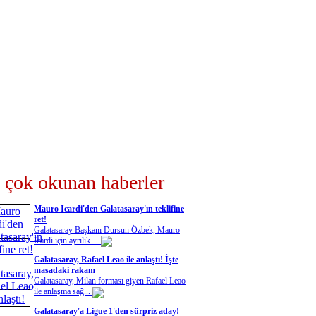
 çok okunan haberler
Mauro Icardi'den Galatasaray'ın teklifine
ret!
Galatasaray Başkanı Dursun Özbek, Mauro
Icardi için ayrılık ...
Galatasaray, Rafael Leao ile anlaştı! İşte
masadaki rakam
Galatasaray, Milan forması giyen Rafael Leao
ile anlaşma sağ...
Galatasaray'a Ligue 1'den sürpriz aday!