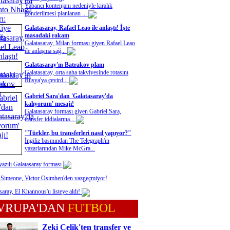
Yabancı kontenjanı nedeniyle kiralık
gönderilmesi planlanan ...
Galatasaray, Rafael Leao ile anlaştı! İşte
masadaki rakam
Galatasaray, Milan forması giyen Rafael Leao
ile anlaşma sağ...
Galatasaray'ın Batrakov planı
Galatasaray, orta saha takviyesinde rotasını
Rusya'ya çevird...
Gabriel Sara'dan 'Galatasaray'da
kalıyorum' mesajı!
Galatasaray forması giyen Gabriel Sara,
transfer iddialarına...
"Türkler, bu transferleri nasıl yapıyor?"
İngiliz basınından The Telegraph'ın
yazarlarından Mike McGra...
yazılı Galatasaray forması
 Simeone, Victor Osimhen'den vazgeçmiyor!
saray, El Khannous'u listeye aldı!
VRUPA'DAN
FUTBOL
Zeki Çelik'ten transfer ve