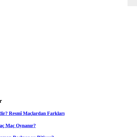
r
dir? Resmî Maçlardan Farkları
Kaç Maç Oynanır?