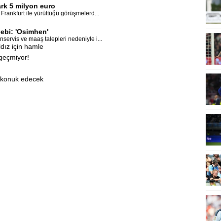
ark 5 milyon euro
 Frankfurt ile yürüttüğü görüşmelerd...
bebi: 'Osimhen'
servis ve maaş talepleri nedeniyle i...
dız için hamle
geçmiyor!
i konuk edecek