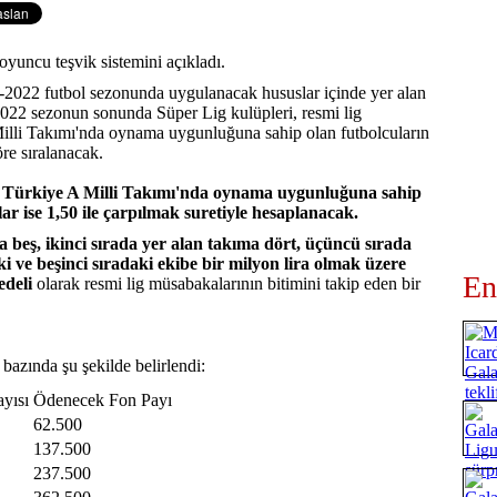
yuncu teşvik sistemini açıkladı.
2022 futbol sezonunda uygulanacak hususlar içinde yer alan
2022 sezonun sonunda Süper Lig kulüpleri, resmi lig
illi Takımı'nda oynama uygunluğuna sahip olan futbolcuların
re sıralanacak.
n Türkiye A Milli Takımı'nda oynama uygunluğuna sahip
ar ise 1,50 ile çarpılmak suretiyle hesaplanacak.
a beş, ikinci sırada yer alan takıma dört, üçüncü sırada
i ve beşinci sıradaki ekibe bir milyon lira olmak üzere
En
edeli
olarak resmi lig müsabakalarının bitimini takip eden bir
 bazında şu şekilde belirlendi:
ayısı
Ödenecek Fon Payı
62.500
137.500
237.500