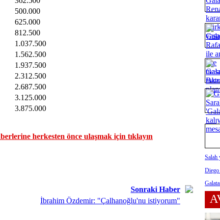
362.500
500.000
625.000
812.500
1.037.500
1.562.500
1.937.500
2.312.500
2.687.500
3.125.000
3.875.000
erlerine herkesten önce ulaşmak için tıklayın
Salah 
Diego
Galata
Sonraki Haber
A
İbrahim Özdemir: "Çalhanoğlu'nu istiyorum"