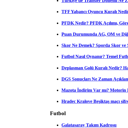
Türkiye'de Transfer Dönemi Ne Z
TFF Yabancı Oyuncu Kuralı Nedir
PFDK Nedir? PFDK Açılımı, Görev
Puan Durumunda AG, OM ve Diğer
Skor Ne Demek? Sporda Skor ve 
Futbol Nasıl Oynanır? Temel Futb
Deplasman Golü Kuralı Nedir? Ha
DGS Sonuçları Ne Zaman Açıkla
Mazota İndirim Var mı? Motorin 
Hradec Kralove Beşiktaş maçı şifres
Futbol
Galatasaray Takım Kadrosu