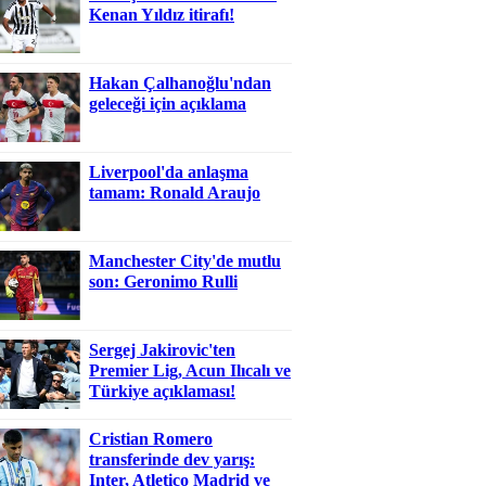
Kenan Yıldız itirafı!
Hakan Çalhanoğlu'ndan
geleceği için açıklama
Liverpool'da anlaşma
tamam: Ronald Araujo
Manchester City'de mutlu
son: Geronimo Rulli
Sergej Jakirovic'ten
Premier Lig, Acun Ilıcalı ve
Türkiye açıklaması!
Cristian Romero
transferinde dev yarış:
Inter, Atletico Madrid ve