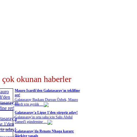
 çok okunan haberler
Mauro Icardi'den Galatasaray'ın teklifine
ret!
Galatasaray Başkanı Dursun Özbek, Mauro
Icardi için ayrılık ...
Galatasaray'a Ligue 1'den sürpriz aday!
Galatasaray'ın orta saha için Salis Abdul
Samed'i gündemine ...
Galatasaray'da Renato Nhaga kararı:
Türkiye yasağı