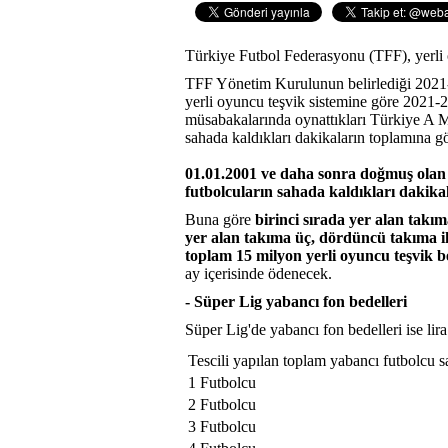
Türkiye Futbol Federasyonu (TFF), yerli o
TFF Yönetim Kurulunun belirlediği 2021-
yerli oyuncu teşvik sistemine göre 2021-
müsabakalarında oynattıkları Türkiye A M
sahada kaldıkları dakikaların toplamına gö
01.01.2001 ve daha sonra doğmuş ola
futbolcuların sahada kaldıkları dakikal
Buna göre
birinci sırada yer alan takım
yer alan takıma üç, dördüncü takıma ik
toplam 15 milyon yerli oyuncu teşvik b
ay içerisinde ödenecek.
- Süper Lig yabancı fon bedelleri
Süper Lig'de yabancı fon bedelleri ise lira
Tescili yapılan toplam yabancı futbolcu s
1 Futbolcu
2 Futbolcu
3 Futbolcu