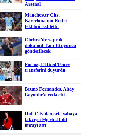
Arsenal
Manchester City,
Barcelona'nın Rodri
teklifini reddetti!
Chelsea'de yaprak
dökümü! Tam 16 oyuncu
gönderilecek
Parma, El Bilal Toure
transferini duyurdu
Bruno Fernandes, Altay
Bayındır'a veda etti
Hull City'den orta sahaya
takviye: Hjerto-Dahl
imzayı attı