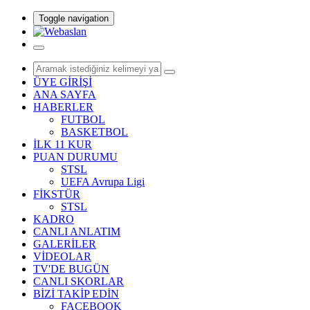
Toggle navigation
ÜYE GİRİŞİ
ANA SAYFA
HABERLER
FUTBOL
BASKETBOL
İLK 11 KUR
PUAN DURUMU
STSL
UEFA Avrupa Ligi
FİKSTÜR
STSL
KADRO
CANLI ANLATIM
GALERİLER
VİDEOLAR
TV'DE BUGÜN
CANLI SKORLAR
BİZİ TAKİP EDİN
FACEBOOK