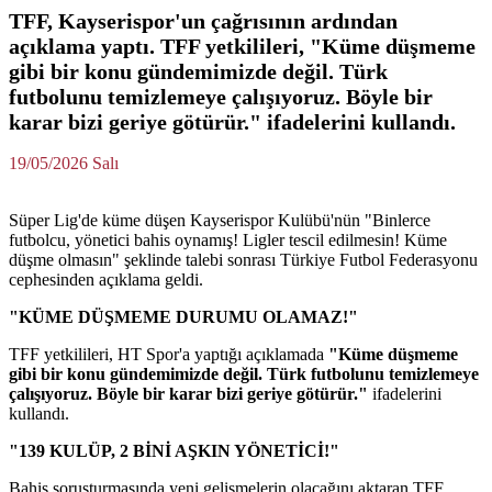
TFF, Kayserispor'un çağrısının ardından
açıklama yaptı. TFF yetkilileri, "Küme düşmeme
gibi bir konu gündemimizde değil. Türk
futbolunu temizlemeye çalışıyoruz. Böyle bir
karar bizi geriye götürür." ifadelerini kullandı.
19/05/2026 Salı
Süper Lig'de küme düşen Kayserispor Kulübü'nün "Binlerce
futbolcu, yönetici bahis oynamış! Ligler tescil edilmesin! Küme
düşme olmasın" şeklinde talebi sonrası Türkiye Futbol Federasyonu
cephesinden açıklama geldi.
"KÜME DÜŞMEME DURUMU OLAMAZ!"
TFF yetkilileri, HT Spor'a yaptığı açıklamada
"Küme düşmeme
gibi bir konu gündemimizde değil. Türk futbolunu temizlemeye
çalışıyoruz. Böyle bir karar bizi geriye götürür."
ifadelerini
kullandı.
"139 KULÜP, 2 BİNİ AŞKIN YÖNETİCİ!"
Bahis soruşturmasında yeni gelişmelerin olacağını aktaran TFF