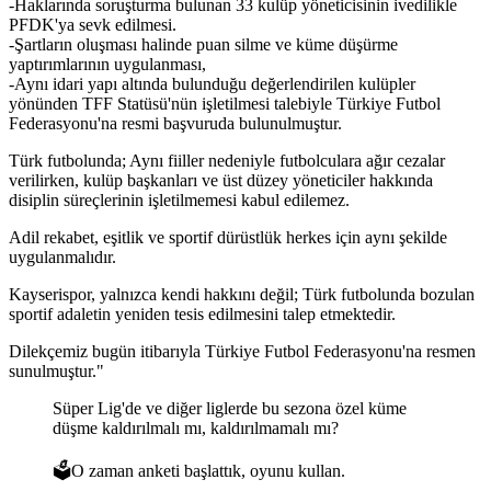
-Haklarında soruşturma bulunan 33 kulüp yöneticisinin ivedilikle
PFDK'ya sevk edilmesi.
-Şartların oluşması halinde puan silme ve küme düşürme
yaptırımlarının uygulanması,
-Aynı idari yapı altında bulunduğu değerlendirilen kulüpler
yönünden TFF Statüsü'nün işletilmesi talebiyle Türkiye Futbol
Federasyonu'na resmi başvuruda bulunulmuştur.
Türk futbolunda; Aynı fiiller nedeniyle futbolculara ağır cezalar
verilirken, kulüp başkanları ve üst düzey yöneticiler hakkında
disiplin süreçlerinin işletilmemesi kabul edilemez.
Adil rekabet, eşitlik ve sportif dürüstlük herkes için aynı şekilde
uygulanmalıdır.
Kayserispor, yalnızca kendi hakkını değil; Türk futbolunda bozulan
sportif adaletin yeniden tesis edilmesini talep etmektedir.
Dilekçemiz bugün itibarıyla Türkiye Futbol Federasyonu'na resmen
sunulmuştur."
Süper Lig'de ve diğer liglerde bu sezona özel küme
düşme kaldırılmalı mı, kaldırılmamalı mı?
🗳️O zaman anketi başlattık, oyunu kullan.