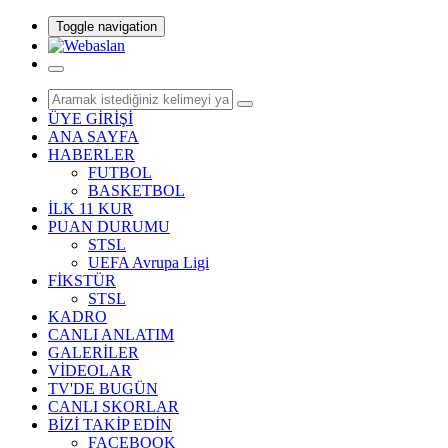
Toggle navigation
ÜYE GİRİŞİ
ANA SAYFA
HABERLER
FUTBOL
BASKETBOL
İLK 11 KUR
PUAN DURUMU
STSL
UEFA Avrupa Ligi
FİKSTÜR
STSL
KADRO
CANLI ANLATIM
GALERİLER
VİDEOLAR
TV'DE BUGÜN
CANLI SKORLAR
BİZİ TAKİP EDİN
FACEBOOK