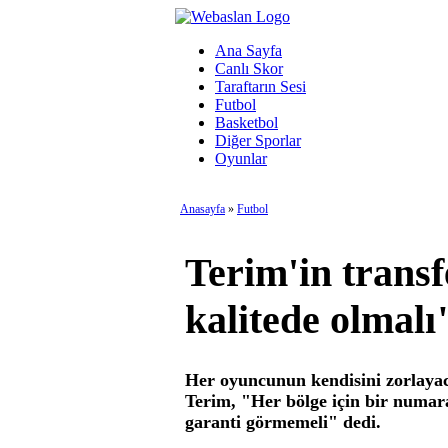
Ana Sayfa
Canlı Skor
Taraftarın Sesi
Futbol
Basketbol
Diğer Sporlar
Oyunlar
Anasayfa
»
Futbol
Terim'in transf
kalitede olmalı
Her oyuncunun kendisini zorlayaca
Terim, "Her bölge için bir numara
garanti görmemeli" dedi.