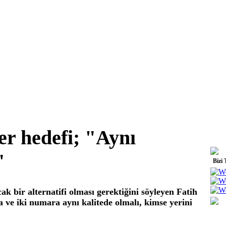
er hedefi; "Aynı
"
Bizi 
k bir alternatifi olması gerektiğini söyleyen Fatih
 ve iki numara aynı kalitede olmalı, kimse yerini