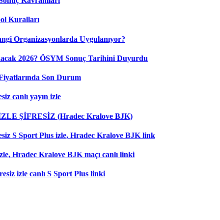
Sonuç Kavramları
ol Kuralları
ngi Organizasyonlarda Uygulanıyor?
nacak 2026? ÖSYM Sonuç Tarihini Duyurdu
Fiyatlarında Son Durum
iz canlı yayın izle
 İZLE ŞİFRESİZ (Hradec Kralove BJK)
esiz S Sport Plus izle, Hradec Kralove BJK link
zle, Hradec Kralove BJK maçı canlı linki
esiz izle canlı S Sport Plus linki