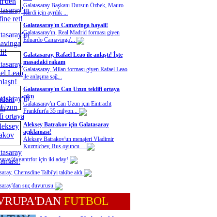
Galatasaray Başkanı Dursun Özbek, Mauro
Icardi için ayrılık ...
Galatasaray'ın Camavinga hayali!
Galatasaray'ın, Real Madrid forması giyen
Eduardo Camavinga'...
Galatasaray, Rafael Leao ile anlaştı! İşte
masadaki rakam
Galatasaray, Milan forması giyen Rafael Leao
ile anlaşma sağ...
Galatasaray'ın Can Uzun teklifi ortaya
çıktı
Galatasaray'ın Can Uzun için Eintracht
Frankfurt'a 35 milyon...
Aleksey Batrakov için Galatasaray
açıklaması!
Aleksey Batrakov'un menajeri Vladimir
Kuzmichev, Rus oyuncu ...
saray'da santrfor için iki aday!
saray, Chemsdine Talbi'yi takibe aldı
saray'dan suç duyurusu
VRUPA'DAN
FUTBOL