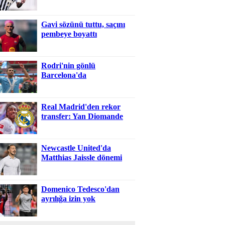
Gavi sözünü tuttu, saçını
pembeye boyattı
Rodri'nin gönlü
Barcelona'da
Real Madrid'den rekor
transfer: Yan Diomande
Newcastle United'da
Matthias Jaissle dönemi
Domenico Tedesco'dan
ayrılığa izin yok