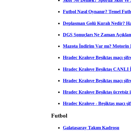
Skor Ne Demek? Sporda Skor ve 
Futbol Nasıl Oynanır? Temel Futb
Deplasman Golü Kuralı Nedir? Ha
DGS Sonuçları Ne Zaman Açıkla
Mazota İndirim Var mı? Motorin 
Hradec Kralove Beşiktaş maçı şifres
Hradec Kralove Beşiktaş CANLI
Hradec Kralove Beşiktaş maçı şifr
Hradec Kralove Beşiktaş ücretsiz i
Hradec Kralove - Beşiktaş maçı şifr
Futbol
Galatasaray Takım Kadrosu