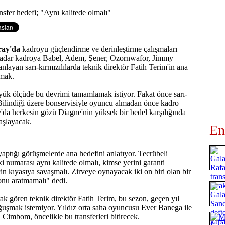
ray'da
kadroyu güçlendirme ve derinleştirme çalışmaları
a kadar kadroya Babel, Adem, Şener, Ozornwafor, Jimmy
layan sarı-kırmızılılarda teknik direktör Fatih Terim'in ana
rmak.
ük ölçüde bu devrimi tamamlamak istiyor. Fakat önce sarı-
. Bilindiği üzere bonservisiyle oyuncu almadan önce kadro
'da herkesin gözü Diagne'nin yüksek bir bedel karşılığında
aşlayacak.
En
yaptığı görüşmelerde ana hedefini anlatıyor. Tecrübeli
ki numarası aynı kalitede olmalı, kimse yerini garanti
 kıyasıya savaşmalı. Zirveye oynayacak iki on biri olan bir
onu aratmamalı" dedi.
rak gören teknik direktör Fatih Terim, bu sezon, geçen yıl
oğuşmak istemiyor. Yıldız orta saha oyuncusu Ever Banega ile
n Cimbom, öncelikle bu transferleri bitirecek.