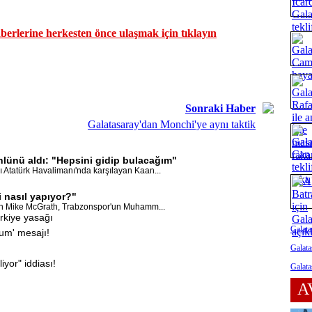
erlerine herkesten önce ulaşmak için tıklayın
Sonraki Haber
Galatasaray'dan Monchi'ye aynı taktik
nlünü aldı: "Hepsini gidip bulacağım"
 Atatürk Havalimanı'nda karşılayan Kaan...
i nasıl yapıyor?"
dan Mike McGrath, Trabzonspor'un Muhamm...
rkiye yasağı
Galata
rum' mesajı!
Galata
iyor" iddiası!
Galata
A