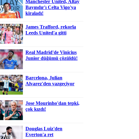
Manchester United, Altay
Bayındır'ı Celta Vigo'ya
kiraladı!
James Trafford, rekorla
Leeds United'a gitti
Real Madrid'de Vinicius
Junior düğümü çözüldü!
Barcelona, Julian
Alvarez'den vazgeçiyor
Jose Mourinho'dan tepki,
çok kızdı!
Douglas Luiz'den
Everton'a ret