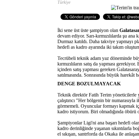
Türkiye
İki sene üst üste şampiyon olan
Galatasa
devam ediyor. Sarı-kırmızılılarda şu an
Durmaz katıldı. Daha takviye yapmayı plan
hedefi as kadro ayarında iki takım oluştu
Tecrübeli teknik adam yaz döneminde büy
kırmızılıların satış da yapması gerekiyor
içinden satış yapması gereken Galatasaray
satılmasında. Sonrasında büyük harekât b
DENGE BOZULMAYACAK
Teknik direktör Fatih Terim yöneticilerle 
çalıştırıcı "Her bölgenin bir numarasıyla i
görmemeli. Oyuncular formayı kapmak için
kadro istiyorum. Biri olmadığında öbürü 
Şampiyonlar Ligi'ni ana başarı hedefi ola
kadro derinliğinde yaşanan sıkıntılarla b
el sıkışan, santrforda da Okaka ile anlaşa