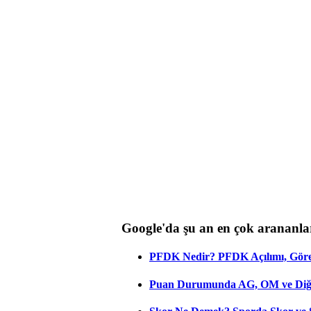
Google'da şu an en çok arananla
PFDK Nedir? PFDK Açılımı, Görev
Puan Durumunda AG, OM ve Diğer