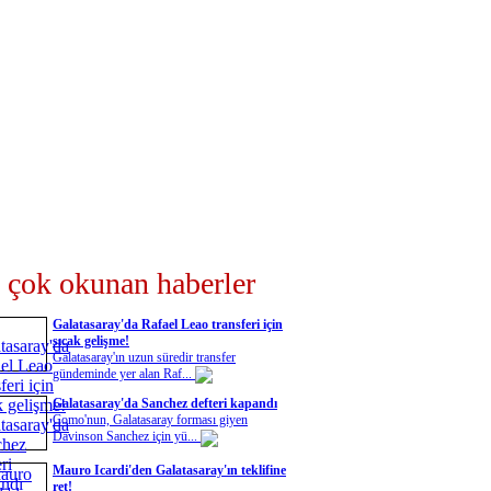
 çok okunan haberler
Galatasaray'da Rafael Leao transferi için
sıcak gelişme!
Galatasaray'ın uzun süredir transfer
gündeminde yer alan Raf...
Galatasaray'da Sanchez defteri kapandı
Como'nun, Galatasaray forması giyen
Davinson Sanchez için yü...
Mauro Icardi'den Galatasaray'ın teklifine
ret!