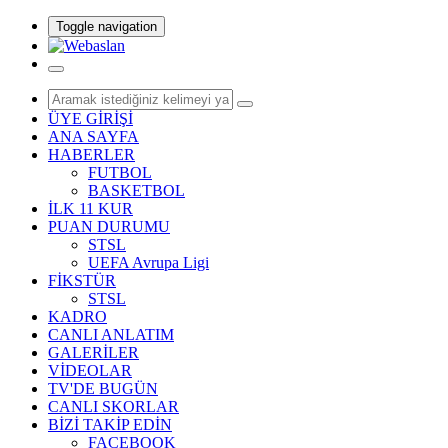
Toggle navigation
ÜYE GİRİŞİ
ANA SAYFA
HABERLER
FUTBOL
BASKETBOL
İLK 11 KUR
PUAN DURUMU
STSL
UEFA Avrupa Ligi
FİKSTÜR
STSL
KADRO
CANLI ANLATIM
GALERİLER
VİDEOLAR
TV'DE BUGÜN
CANLI SKORLAR
BİZİ TAKİP EDİN
FACEBOOK