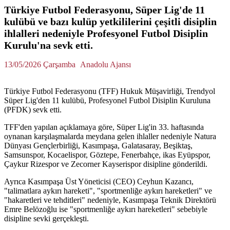
Türkiye Futbol Federasyonu, Süper Lig'de 11
kulübü ve bazı kulüp yetkililerini çeşitli disiplin
ihlalleri nedeniyle Profesyonel Futbol Disiplin
Kurulu'na sevk etti.
13/05/2026 Çarşamba
Anadolu Ajansı
Türkiye Futbol Federasyonu (TFF) Hukuk Müşavirliği, Trendyol
Süper Lig'den 11 kulübü, Profesyonel Futbol Disiplin Kuruluna
(PFDK) sevk etti.
TFF'den yapılan açıklamaya göre, Süper Lig'in 33. haftasında
oynanan karşılaşmalarda meydana gelen ihlaller nedeniyle Natura
Dünyası Gençlerbirliği, Kasımpaşa, Galatasaray, Beşiktaş,
Samsunspor, Kocaelispor, Göztepe, Fenerbahçe, ikas Eyüpspor,
Çaykur Rizespor ve Zecorner Kayserispor disipline gönderildi.
Ayrıca Kasımpaşa Üst Yöneticisi (CEO) Ceyhun Kazancı,
"talimatlara aykırı hareketi", "sportmenliğe aykırı hareketleri" ve
"hakaretleri ve tehditleri" nedeniyle, Kasımpaşa Teknik Direktörü
Emre Belözoğlu ise "sportmenliğe aykırı hareketleri" sebebiyle
disipline sevki gerçekleşti.