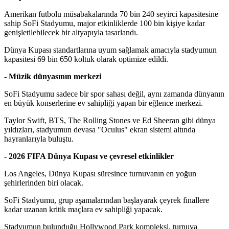
Amerikan futbolu müsabakalarında 70 bin 240 seyirci kapasitesine
sahip SoFi Stadyumu, major etkinliklerde 100 bin kişiye kadar
genişletilebilecek bir altyapıyla tasarlandı.
Dünya Kupası standartlarına uyum sağlamak amacıyla stadyumun
kapasitesi 69 bin 650 koltuk olarak optimize edildi.
- Müzik dünyasının merkezi
SoFi Stadyumu sadece bir spor sahası değil, aynı zamanda dünyanın
en büyük konserlerine ev sahipliği yapan bir eğlence merkezi.
Taylor Swift, BTS, The Rolling Stones ve Ed Sheeran gibi dünya
yıldızları, stadyumun devasa "Oculus" ekran sistemi altında
hayranlarıyla buluştu.
- 2026 FIFA Dünya Kupası ve çevresel etkinlikler
Los Angeles, Dünya Kupası süresince turnuvanın en yoğun
şehirlerinden biri olacak.
SoFi Stadyumu, grup aşamalarından başlayarak çeyrek finallere
kadar uzanan kritik maçlara ev sahipliği yapacak.
Stadyumun bulunduğu Hollywood Park kompleksi, turnuva