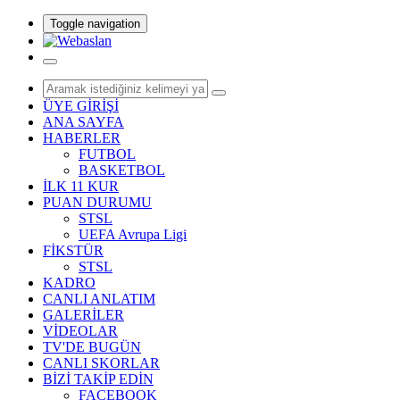
Toggle navigation
ÜYE GİRİŞİ
ANA SAYFA
HABERLER
FUTBOL
BASKETBOL
İLK 11 KUR
PUAN DURUMU
STSL
UEFA Avrupa Ligi
FİKSTÜR
STSL
KADRO
CANLI ANLATIM
GALERİLER
VİDEOLAR
TV'DE BUGÜN
CANLI SKORLAR
BİZİ TAKİP EDİN
FACEBOOK