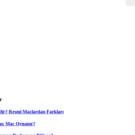
r
dir? Resmî Maçlardan Farkları
Kaç Maç Oynanır?