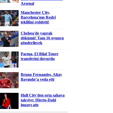
Arsenal
Manchester City,
Barcelona'nın Rodri
teklifini reddetti!
Chelsea'de yaprak
dökümü! Tam 16 oyuncu
gönderilecek
Parma, El Bilal Toure
transferini duyurdu
Bruno Fernandes, Altay
Bayındır'a veda etti
Hull City'den orta sahaya
takviye: Hjerto-Dahl
imzayı attı