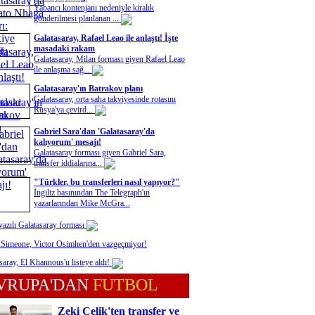
Yabancı kontenjanı nedeniyle kiralık
gönderilmesi planlanan ...
Galatasaray, Rafael Leao ile anlaştı! İşte
masadaki rakam
Galatasaray, Milan forması giyen Rafael Leao
ile anlaşma sağ...
Galatasaray'ın Batrakov planı
Galatasaray, orta saha takviyesinde rotasını
Rusya'ya çevird...
Gabriel Sara'dan 'Galatasaray'da
kalıyorum' mesajı!
Galatasaray forması giyen Gabriel Sara,
transfer iddialarına...
"Türkler, bu transferleri nasıl yapıyor?"
İngiliz basınından The Telegraph'ın
yazarlarından Mike McGra...
yazılı Galatasaray forması
 Simeone, Victor Osimhen'den vazgeçmiyor!
saray, El Khannous'u listeye aldı!
VRUPA'DAN
FUTBOL
Zeki Çelik'ten transfer ve