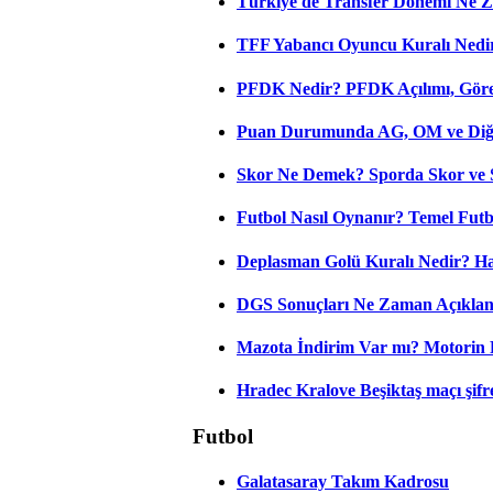
Türkiye'de Transfer Dönemi Ne Z
TFF Yabancı Oyuncu Kuralı Nedir
PFDK Nedir? PFDK Açılımı, Görev
Puan Durumunda AG, OM ve Diğer
Skor Ne Demek? Sporda Skor ve 
Futbol Nasıl Oynanır? Temel Futb
Deplasman Golü Kuralı Nedir? Ha
DGS Sonuçları Ne Zaman Açıkla
Mazota İndirim Var mı? Motorin 
Hradec Kralove Beşiktaş maçı şifres
Futbol
Galatasaray Takım Kadrosu