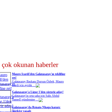
 çok okunan haberler
Mauro Icardi'den Galatasaray'ın teklifine
ret!
Galatasaray Başkanı Dursun Özbek, Mauro
Icardi için ayrılık ...
Galatasaray'a Ligue 1'den sürpriz aday!
Galatasaray'ın orta saha için Salis Abdul
Samed'i gündemine ...
Galatasaray'da Renato Nhaga kararı:
Türkiye yasağı