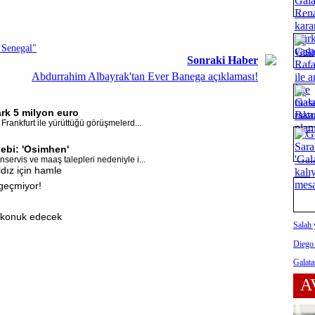
 Senegal"
Sonraki Haber
Abdurrahim Albayrak'tan Ever Banega açıklaması!
ark 5 milyon euro
 Frankfurt ile yürüttüğü görüşmelerd...
bebi: 'Osimhen'
servis ve maaş talepleri nedeniyle i...
dız için hamle
geçmiyor!
i konuk edecek
Salah 
Diego
Galata
A