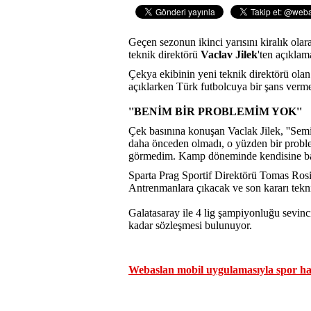
Geçen sezonun ikinci yarısını kiralık ola
teknik direktörü
Vaclav Jilek
'ten açıklam
Çekya ekibinin yeni teknik direktörü olan
açıklarken Türk futbolcuya bir şans vermek 
''BENİM BİR PROBLEMİM YOK''
Çek basınına konuşan Vaclak Jilek, ''Semi
daha önceden olmadı, o yüzden bir probl
görmedim. Kamp döneminde kendisine bakıp
Sparta Prag Sportif Direktörü Tomas Rosi
Antrenmanlara çıkacak ve son kararı teknik
Galatasaray ile 4 lig şampiyonluğu sevinc
kadar sözleşmesi bulunuyor.
Webaslan mobil uygulamasıyla spor hab