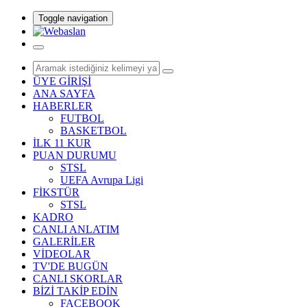
Toggle navigation
ÜYE GİRİŞİ
ANA SAYFA
HABERLER
FUTBOL
BASKETBOL
İLK 11 KUR
PUAN DURUMU
STSL
UEFA Avrupa Ligi
FİKSTÜR
STSL
KADRO
CANLI ANLATIM
GALERİLER
VİDEOLAR
TV'DE BUGÜN
CANLI SKORLAR
BİZİ TAKİP EDİN
FACEBOOK