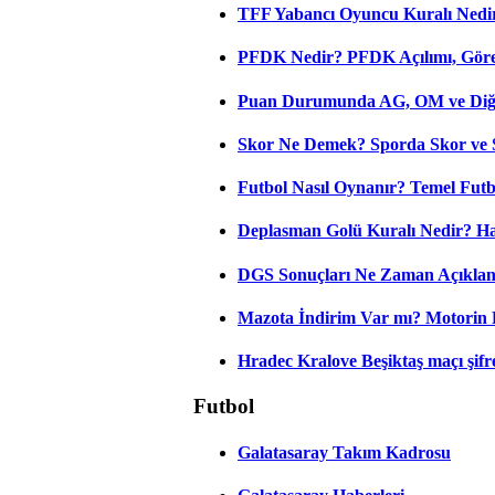
TFF Yabancı Oyuncu Kuralı Nedir
PFDK Nedir? PFDK Açılımı, Görev
Puan Durumunda AG, OM ve Diğer
Skor Ne Demek? Sporda Skor ve 
Futbol Nasıl Oynanır? Temel Futb
Deplasman Golü Kuralı Nedir? Ha
DGS Sonuçları Ne Zaman Açıkla
Mazota İndirim Var mı? Motorin 
Hradec Kralove Beşiktaş maçı şifres
Futbol
Galatasaray Takım Kadrosu