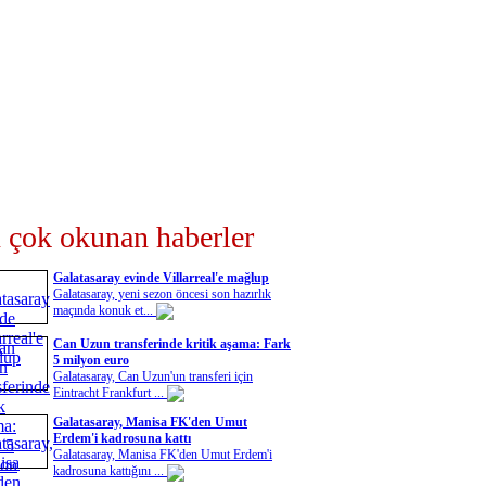
 çok okunan haberler
Galatasaray evinde Villarreal'e mağlup
Galatasaray, yeni sezon öncesi son hazırlık
maçında konuk et...
Can Uzun transferinde kritik aşama: Fark
5 milyon euro
Galatasaray, Can Uzun'un transferi için
Eintracht Frankfurt ...
Galatasaray, Manisa FK'den Umut
Erdem'i kadrosuna kattı
Galatasaray, Manisa FK'den Umut Erdem'i
kadrosuna kattığını ...