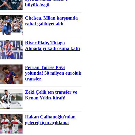
büyük övgü
Chelsea, Milan karşısında
rahat galibiyet aldı
River Plate, Thiago
Almada'yı kadrosuna kattı
Ferran Torres PSG
yolunda! 50 milyon euroluk
transfer
Zeki Çelik'ten transfer ve
Kenan Yıldız itirafı!
Hakan Çalhanoğlu'ndan
geleceği için açıklama