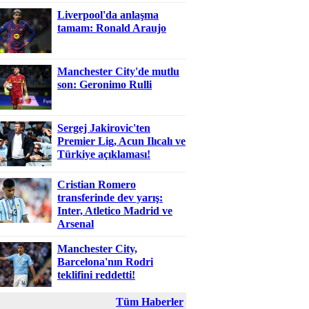
Liverpool'da anlaşma
tamam: Ronald Araujo
Manchester City'de mutlu
son: Geronimo Rulli
Sergej Jakirovic'ten
Premier Lig, Acun Ilıcalı ve
Türkiye açıklaması!
Cristian Romero
transferinde dev yarış:
Inter, Atletico Madrid ve
Arsenal
Manchester City,
Barcelona'nın Rodri
teklifini reddetti!
Tüm Haberler