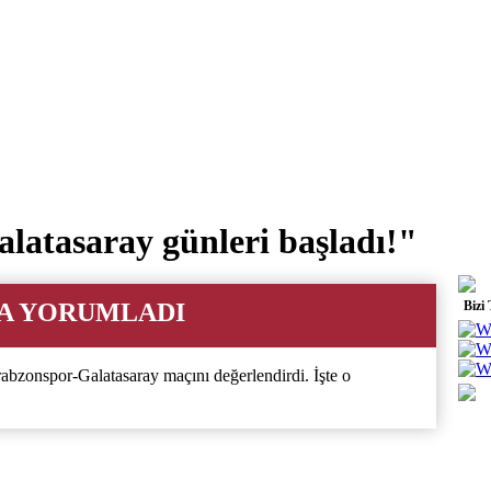
latasaray günleri başladı!"
A YORUMLADI
Bizi
abzonspor-Galatasaray maçını değerlendirdi. İşte o