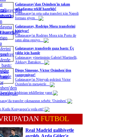
Galatasaray'dan Osimhen'in takım
arkadaşına teklif hazırlığı!
Galatasaray'ın orta saha transferi için Napoli
forması giyen...
Galatasaray, Rodrigo Mora transferini
bitiriyor!
Galatasaray'ın Rodrigo Mora için Porto ile
satın alma opsiyo...
Galatasaray transferde gaza bastı: Üç
yıldız için hamle
Galatasaray yönetiminin Gabriel Martinelli,
Aleksey Batrakov...
Diego Simeone, Victor Osimhen'den
vazgeçmiyor!
Galatasaray'ın Nijeryalı golcüsü Victor
Osimhen'in menajerle...
Sane'den Arabistan tekliflerine yanıt
saray'da transfer çıkmazının sebebi: 'Osimhen'
n Kutlu Konyaspor'a veda etti!
VRUPA'DAN
FUTBOL
Real Madrid galibiyetle
ayrıldı, Arda Güler'e