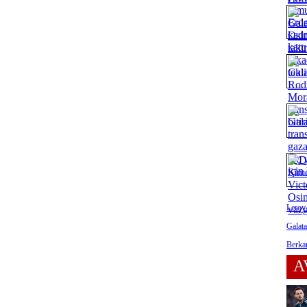
Leroy 
Galata
Berka
A