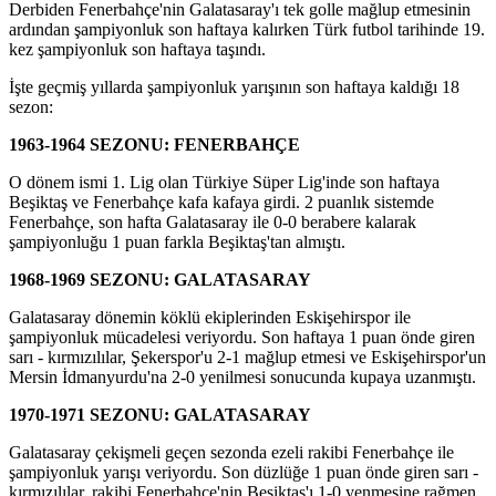
Derbiden Fenerbahçe'nin Galatasaray'ı tek golle mağlup etmesinin
ardından şampiyonluk son haftaya kalırken Türk futbol tarihinde 19.
kez şampiyonluk son haftaya taşındı.
İşte geçmiş yıllarda şampiyonluk yarışının son haftaya kaldığı 18
sezon:
1963-1964 SEZONU: FENERBAHÇE
O dönem ismi 1. Lig olan Türkiye Süper Lig'inde son haftaya
Beşiktaş ve Fenerbahçe kafa kafaya girdi. 2 puanlık sistemde
Fenerbahçe, son hafta Galatasaray ile 0-0 berabere kalarak
şampiyonluğu 1 puan farkla Beşiktaş'tan almıştı.
1968-1969 SEZONU: GALATASARAY
Galatasaray dönemin köklü ekiplerinden Eskişehirspor ile
şampiyonluk mücadelesi veriyordu. Son haftaya 1 puan önde giren
sarı - kırmızılılar, Şekerspor'u 2-1 mağlup etmesi ve Eskişehirspor'un
Mersin İdmanyurdu'na 2-0 yenilmesi sonucunda kupaya uzanmıştı.
1970-1971 SEZONU: GALATASARAY
Galatasaray çekişmeli geçen sezonda ezeli rakibi Fenerbahçe ile
şampiyonluk yarışı veriyordu. Son düzlüğe 1 puan önde giren sarı -
kırmızılılar, rakibi Fenerbahçe'nin Beşiktaş'ı 1-0 yenmesine rağmen,