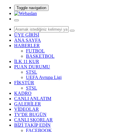
Toggle navigation
ÜYE GİRİŞİ
ANA SAYFA
HABERLER
FUTBOL
BASKETBOL
İLK 11 KUR
PUAN DURUMU
STSL
UEFA Avrupa Ligi
FİKSTÜR
STSL
KADRO
CANLI ANLATIM
GALERİLER
VİDEOLAR
TV'DE BUGÜN
CANLI SKORLAR
BİZİ TAKİP EDİN
FACEBOOK