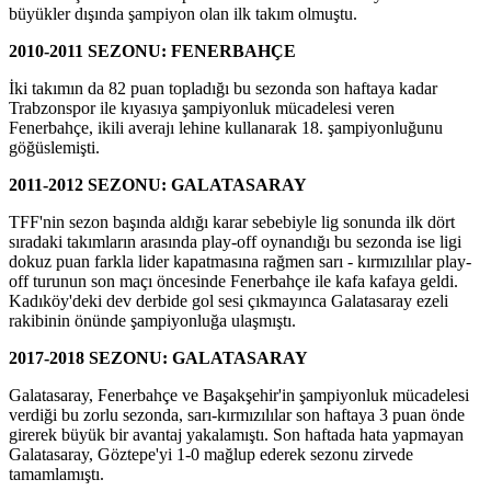
büyükler dışında şampiyon olan ilk takım olmuştu.
2010-2011 SEZONU: FENERBAHÇE
İki takımın da 82 puan topladığı bu sezonda son haftaya kadar
Trabzonspor ile kıyasıya şampiyonluk mücadelesi veren
Fenerbahçe, ikili averajı lehine kullanarak 18. şampiyonluğunu
göğüslemişti.
2011-2012 SEZONU: GALATASARAY
TFF'nin sezon başında aldığı karar sebebiyle lig sonunda ilk dört
sıradaki takımların arasında play-off oynandığı bu sezonda ise ligi
dokuz puan farkla lider kapatmasına rağmen sarı - kırmızılılar play-
off turunun son maçı öncesinde Fenerbahçe ile kafa kafaya geldi.
Kadıköy'deki dev derbide gol sesi çıkmayınca Galatasaray ezeli
rakibinin önünde şampiyonluğa ulaşmıştı.
2017-2018 SEZONU: GALATASARAY
Galatasaray, Fenerbahçe ve Başakşehir'in şampiyonluk mücadelesi
verdiği bu zorlu sezonda, sarı-kırmızılılar son haftaya 3 puan önde
girerek büyük bir avantaj yakalamıştı. Son haftada hata yapmayan
Galatasaray, Göztepe'yi 1-0 mağlup ederek sezonu zirvede
tamamlamıştı.