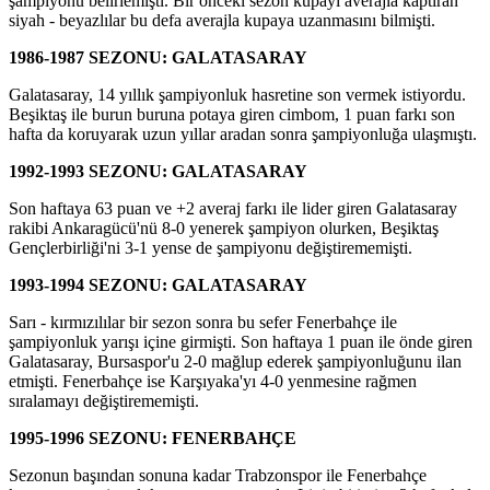
şampiyonu belirlemişti. Bir önceki sezon kupayı averajla kaptıran
siyah - beyazlılar bu defa averajla kupaya uzanmasını bilmişti.
1986-1987 SEZONU: GALATASARAY
Galatasaray, 14 yıllık şampiyonluk hasretine son vermek istiyordu.
Beşiktaş ile burun buruna potaya giren cimbom, 1 puan farkı son
hafta da koruyarak uzun yıllar aradan sonra şampiyonluğa ulaşmıştı.
1992-1993 SEZONU: GALATASARAY
Son haftaya 63 puan ve +2 averaj farkı ile lider giren Galatasaray
rakibi Ankaragücü'nü 8-0 yenerek şampiyon olurken, Beşiktaş
Gençlerbirliği'ni 3-1 yense de şampiyonu değiştirememişti.
1993-1994 SEZONU: GALATASARAY
Sarı - kırmızılılar bir sezon sonra bu sefer Fenerbahçe ile
şampiyonluk yarışı içine girmişti. Son haftaya 1 puan ile önde giren
Galatasaray, Bursaspor'u 2-0 mağlup ederek şampiyonluğunu ilan
etmişti. Fenerbahçe ise Karşıyaka'yı 4-0 yenmesine rağmen
sıralamayı değiştirememişti.
1995-1996 SEZONU: FENERBAHÇE
Sezonun başından sonuna kadar Trabzonspor ile Fenerbahçe