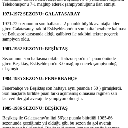
Telekomspor'u 7-1 mağlup ederek şampiyonluğunu ilan etmişti.
1971-1972 SEZONU: GALATASARAY
1971-72 sezonunun son haftasına 2 puanlık büyük avantajla lider
giren Galatasaray, rakibi Eskişehirspor'un son hafta berabere kalması
ve Boluspor karşısında aldığı galibiyet ile rakibini tekrar geçerek
şampiyon oldu.
1981-1982 SEZONU: BEŞİKTAŞ
Sezonunun son haftasına rakibi Trabzonspor'un 1 puan önünde
giren Beşiktaş, Eskişehirspor'u 3-0 mağlup ederek şampiyonluğa
ulaşmıştı.
1984-1985 SEZONU: FENERBAHÇE
Fenerbahçe ve Beşiktaş son haftaya aynı puanda ( 50 ) girmişlerdi.
Son maçlarla birlikte puan farkı açılmamış olmasına rağmen sarı -
lacivertliler gol averajı ile şampiyon olmuştu.
1985-1986 SEZONU: BEŞİKTAŞ
Beşiktaş ile Galatasaray'ın ligi 56'şar puanla bitirdiği 1985-86
sezonunda geçtiğimiz yıl olduğu gibi bu sezon da gol averajı