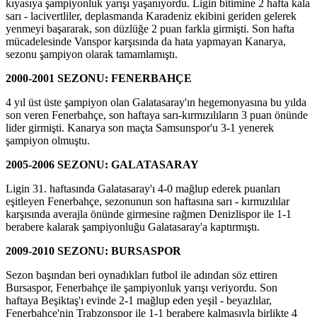
kıyasıya şampiyonluk yarışı yaşanıyordu. Ligin bitimine 2 hafta kala
sarı - lacivertliler, deplasmanda Karadeniz ekibini geriden gelerek
yenmeyi başararak, son düzlüğe 2 puan farkla girmişti. Son hafta
mücadelesinde Vanspor karşısında da hata yapmayan Kanarya,
sezonu şampiyon olarak tamamlamıştı.
2000-2001 SEZONU: FENERBAHÇE
4 yıl üst üste şampiyon olan Galatasaray'ın hegemonyasına bu yılda
son veren Fenerbahçe, son haftaya sarı-kırmızılıların 3 puan önünde
lider girmişti. Kanarya son maçta Samsunspor'u 3-1 yenerek
şampiyon olmuştu.
2005-2006 SEZONU: GALATASARAY
Ligin 31. haftasında Galatasaray'ı 4-0 mağlup ederek puanları
eşitleyen Fenerbahçe, sezonunun son haftasına sarı - kırmızılılar
karşısında averajla önünde girmesine rağmen Denizlispor ile 1-1
berabere kalarak şampiyonluğu Galatasaray'a kaptırmıştı.
2009-2010 SEZONU: BURSASPOR
Sezon başından beri oynadıkları futbol ile adından söz ettiren
Bursaspor, Fenerbahçe ile şampiyonluk yarışı veriyordu. Son
haftaya Beşiktaş'ı evinde 2-1 mağlup eden yeşil - beyazlılar,
Fenerbahçe'nin Trabzonspor ile 1-1 berabere kalmasıyla birlikte 4