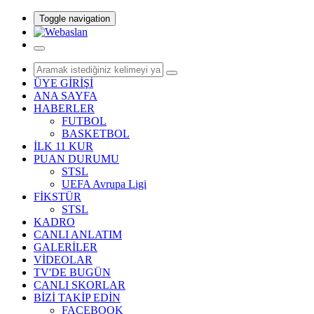
Toggle navigation
ÜYE GİRİŞİ
ANA SAYFA
HABERLER
FUTBOL
BASKETBOL
İLK 11 KUR
PUAN DURUMU
STSL
UEFA Avrupa Ligi
FİKSTÜR
STSL
KADRO
CANLI ANLATIM
GALERİLER
VİDEOLAR
TV'DE BUGÜN
CANLI SKORLAR
BİZİ TAKİP EDİN
FACEBOOK