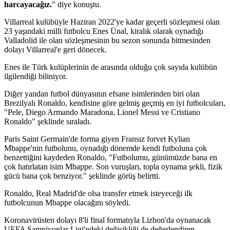
harcayacağız.
" diye konuştu.
Villarreal kulübüyle Haziran 2022'ye kadar geçerli sözleşmesi olan
23 yaşındaki milli futbolcu Enes Ünal, kiralık olarak oynadığı
Valladolid ile olan sözleşmesinin bu sezon sonunda bitmesinden
dolayı Villarreal'e geri dönecek.
Enes ile Türk kulüplerinin de arasında olduğu çok sayıda kulübün
ilgilendiği biliniyor.
Diğer yandan futbol dünyasının efsane isimlerinden biri olan
Brezilyalı Ronaldo, kendisine göre gelmiş geçmiş en iyi futbolcuları,
"Pele, Diego Armando Maradona, Lionel Messi ve Cristiano
Ronaldo" şeklinde sıraladı.
Paris Saint Germain'de forma giyen Fransız forvet Kylian
Mbappe'nin futbolunu, oynadığı dönemde kendi futboluna çok
benzettiğini kaydeden Ronaldo, "Futbolumu, günümüzde bana en
çok hatırlatan isim Mbappe. Son vuruşları, topla oynama şekli, fizik
gücü bana çok benziyor." şeklinde görüş belirtti.
Ronaldo, Real Madrid'de olsa transfer etmek isteyeceği ilk
futbolcunun Mbappe olacağını söyledi.
Koronavirüsten dolayı 8'li final formatıyla Lizbon'da oynanacak
UEFA Şampiyonlar Ligi'ndeki değişikliği de değerlendiren