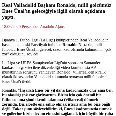
Real Valladolid Başkanı Ronaldo, milli golcümüz
Enes Ünal'ın geleceğiyle ilgili olarak açıklama
yaptı.
18/06/2020 Perşembe
Anadolu Ajansı
İspanya 1. Futbol Ligi (La Liga) kulüplerinden Real Valladolid'in
başkanı olan eski Brezilyalı futbolcu
Ronaldo Nazario
, milli
futbolcu
Enes Ünal
'ın gelecek sezon kadrolarında kalmasının "çok
zor" olduğunu söyledi.
La Liga ve UEFA Şampiyonlar Ligi'nin sponsoru Santander
bankasının gazetecilere düzenlediği video konferansta AA
muhabirinin sorusunu yanıtlayan Ronaldo, Villarreal'den kiralık
olarak iki sezondur Valladolid takımında oynayan milli futbolcu
Enes Ünal'ı övdü.
Ronaldo, "
İnşallah Enes bir yıl daha kadromuzda olur ama ben
bu olasılığı çok zor görüyorum. Bizim için çok önemli bir
futbolcu ama şimdi kendi takımına (Villarreal) dönmek
zorunda. Biz elbette ona sahip olmak isteriz ama bu bize bağlı
değil. Fakat şunu söyleyebilirim ki, Enes'i kadromuzda tutmak
ve gollerine bizde devam etmesini sağlamak için büyük bir çaba