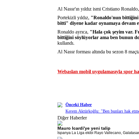
Al Nassr'ın yıldız ismi Cristiano Ronaldo
Portekizli yıldız,
"Ronaldo'nun bittiğin
bitti" diyene kadar oynamaya devam 
Ronaldo ayrıca,
"Hala çok şeyim var. F
bittiğini söylüyorlar ama ben bunun 
kullandı.
Al Nassr forması altında bu sezon 8 maçta 
Webaslan mobil uygulamasıyla spor hab
Önceki Haber
Kerem Aktürkoğlu: "Ben bunları hak et
Diğer Haberler
Mauro Icardi'ye yeni talip
İspanya La Liga ekibi Rayo Vallecano, Galatasaray