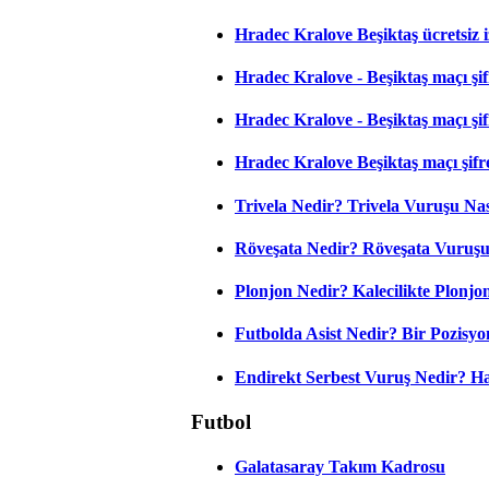
Hradec Kralove Beşiktaş ücretsiz i
Hradec Kralove - Beşiktaş maçı şifr
Hradec Kralove - Beşiktaş maçı şifre
Hradec Kralove Beşiktaş maçı şifr
Trivela Nedir? Trivela Vuruşu Nası
Röveşata Nedir? Röveşata Vuruşu 
Plonjon Nedir? Kalecilikte Plonjon
Futbolda Asist Nedir? Bir Pozisyo
Endirekt Serbest Vuruş Nedir? H
Futbol
Galatasaray Takım Kadrosu