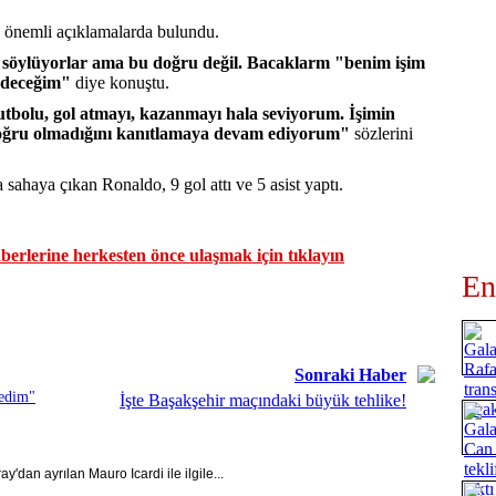
, önemli açıklamalarda bulundu.
i söylüyorlar ama bu doğru değil. Bacaklarm "benim işim
edeceğim"
diye konuştu.
utbolu, gol atmayı, kazanmayı hala seviyorum. İşimin
doğru olmadığını kanıtlamaya devam ediyorum"
sözlerini
sahaya çıkan Ronaldo, 9 gol attı ve 5 asist yaptı.
erlerine herkesten önce ulaşmak için tıklayın
En
Sonraki Haber
medim"
İşte Başakşehir maçındaki büyük tehlike!
'dan ayrılan Mauro Icardi ile ilgile...