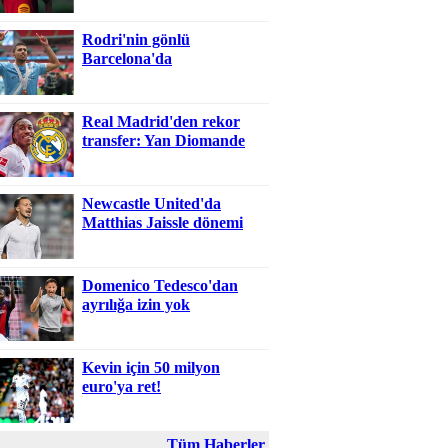
Rodri'nin gönlü
Barcelona'da
Real Madrid'den rekor
transfer: Yan Diomande
Newcastle United'da
Matthias Jaissle dönemi
Domenico Tedesco'dan
ayrılığa izin yok
Kevin için 50 milyon
euro'ya ret!
Tüm Haberler