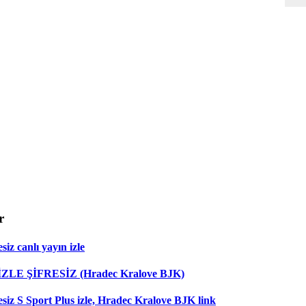
r
iz canlı yayın izle
 İZLE ŞİFRESİZ (Hradec Kralove BJK)
esiz S Sport Plus izle, Hradec Kralove BJK link