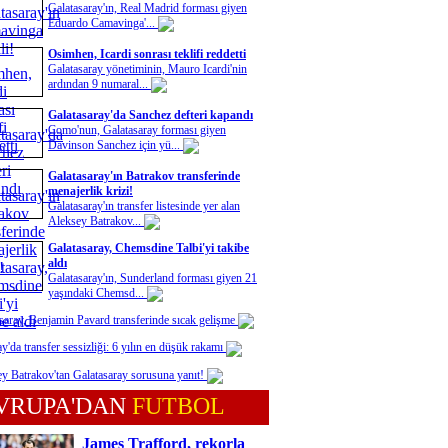
Galatasaray'ın, Real Madrid forması giyen
Eduardo Camavinga'...
Osimhen, Icardi sonrası teklifi reddetti
Galatasaray yönetiminin, Mauro Icardi'nin
ardından 9 numaral...
Galatasaray'da Sanchez defteri kapandı
Como'nun, Galatasaray forması giyen
Davinson Sanchez için yü...
Galatasaray'ın Batrakov transferinde
menajerlik krizi!
Galatasaray'ın transfer listesinde yer alan
Aleksey Batrakov...
Galatasaray, Chemsdine Talbi'yi takibe
aldı
Galatasaray'ın, Sunderland forması giyen 21
yaşındaki Chemsd...
saray, Benjamin Pavard transferinde sıcak gelişme
y'da transfer sessizliği: 6 yılın en düşük rakamı
y Batrakov'tan Galatasaray sorusuna yanıt!
VRUPA'DAN
FUTBOL
James Trafford, rekorla