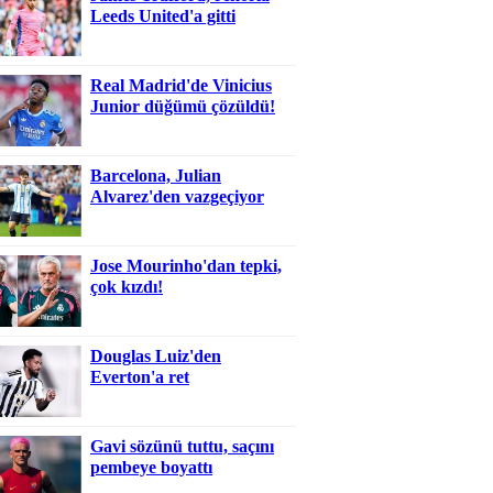
Leeds United'a gitti
Real Madrid'de Vinicius
Junior düğümü çözüldü!
Barcelona, Julian
Alvarez'den vazgeçiyor
Jose Mourinho'dan tepki,
çok kızdı!
Douglas Luiz'den
Everton'a ret
Gavi sözünü tuttu, saçını
pembeye boyattı