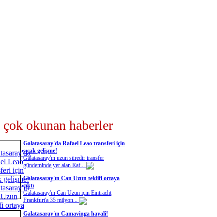
 çok okunan haberler
Galatasaray'da Rafael Leao transferi için
sıcak gelişme!
Galatasaray'ın uzun süredir transfer
gündeminde yer alan Raf...
Galatasaray'ın Can Uzun teklifi ortaya
çıktı
Galatasaray'ın Can Uzun için Eintracht
Frankfurt'a 35 milyon...
Galatasaray'ın Camavinga hayali!