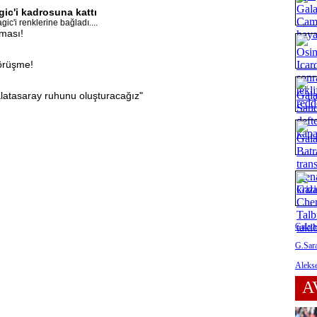
ic'i kadrosuna kattı
c'i renklerine bağladı....
aması!
görüşme!
latasaray ruhunu oluşturacağız"
Galata
G.Sara
Alekse
A