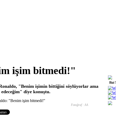
m işim bitmedi!"
Bizi 
Ronaldo, "Benim işimin bittiğini söylüyorlar ama
 edeceğim" diye konuştu.
Fotoğraf : AA