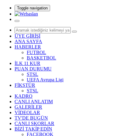
Toggle navigation
ÜYE GİRİŞİ
ANA SAYFA
HABERLER
FUTBOL
BASKETBOL
İLK 11 KUR
PUAN DURUMU
STSL
UEFA Avrupa Ligi
FİKSTÜR
STSL
KADRO
CANLI ANLATIM
GALERİLER
VİDEOLAR
TV'DE BUGÜN
CANLI SKORLAR
BİZİ TAKİP EDİN
FACEBOOK