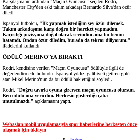
Karşılaşmanın ardından "Maçın Oyuncusu" seçilen Rodri,
Manchester City'den eski takım arkadaşı Bernardo Silva'dan özür
diledi.
İspanyol futbolcu,
"İlk yapmak istediğim şey özür dilemek.
Takım arkadaşıma karşı doğru bir hareket yapmadım.
Kaçırdığı pozisyona doğal olarak sevindim ama bu benim
hatamdı. Ondan özür diledim, burada da tekrar diliyorum."
ifadelerini kullandı.
ÖDÜLÜ MERINO'YA BIRAKTI
Rodri, kendisine verilen "Maçın Oyuncusu" ödülüyle ilgili de
değerlendirmede bulundu. İspanyol yıldız, galibiyeti getiren golü
atan Mikel Merino'nun da bu ödülü hak ettiğini söyledi.
Rodri,
"Doğru tavırla oyuna girersen maçın oyuncusu olursun.
Ben ödülü ona verirdim. Herkesin gösterdiği çaba
unutulmazdı."
açıklamasını yaptı.
Webaslan mobil uygulamasıyla spor haberlerine herkesten önce
ulaşmak için tıklayın
Facebook