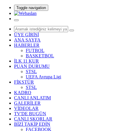
Toggle navigation
ÜYE GİRİŞİ
ANA SAYFA
HABERLER
FUTBOL
BASKETBOL
İLK 11 KUR
PUAN DURUMU
STSL
UEFA Avrupa Ligi
FİKSTÜR
STSL
KADRO
CANLI ANLATIM
GALERİLER
VİDEOLAR
TV'DE BUGÜN
CANLI SKORLAR
BİZİ TAKİP EDİN
FACEBOOK