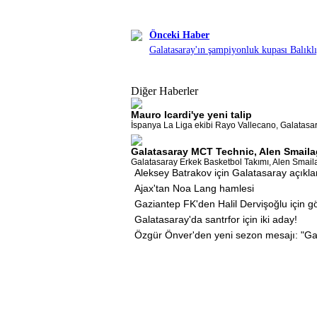
Önceki Haber
Galatasaray'ın şampiyonluk kupası Balıklı
Diğer Haberler
Mauro Icardi'ye yeni talip
İspanya La Liga ekibi Rayo Vallecano, Galatasaray
Galatasaray MCT Technic, Alen Smailag
Galatasaray Erkek Basketbol Takımı, Alen Smailagi
Aleksey Batrakov için Galatasaray açıkl
Ajax'tan Noa Lang hamlesi
Gaziantep FK'den Halil Dervişoğlu için 
Galatasaray'da santrfor için iki aday!
Özgür Önver'den yeni sezon mesajı: "Ga