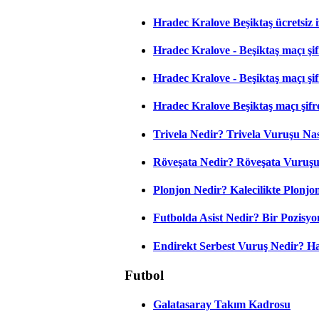
Hradec Kralove Beşiktaş ücretsiz i
Hradec Kralove - Beşiktaş maçı şifr
Hradec Kralove - Beşiktaş maçı şifre
Hradec Kralove Beşiktaş maçı şifr
Trivela Nedir? Trivela Vuruşu Nası
Röveşata Nedir? Röveşata Vuruşu 
Plonjon Nedir? Kalecilikte Plonjon
Futbolda Asist Nedir? Bir Pozisyo
Endirekt Serbest Vuruş Nedir? H
Futbol
Galatasaray Takım Kadrosu