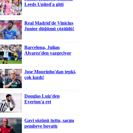
Leeds United'a gitti
Real Madrid'de Vinicius
Junior düğümü çözüldü!
Barcelona, Julian
Alvarez'den vazgeçiyor
Jose Mourinho'dan tepki,
çok kızdı!
Douglas Luiz'den
Everton'a ret
Gavi sözünü tuttu, saçını
pembeye boyattı