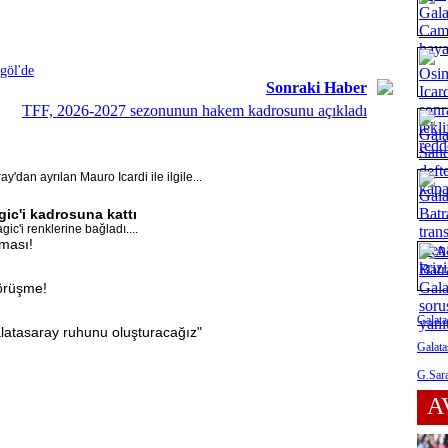
göl'de
Sonraki Haber
TFF, 2026-2027 sezonunun hakem kadrosunu açıkladı
'dan ayrılan Mauro Icardi ile ilgile...
ic'i kadrosuna kattı
c'i renklerine bağladı....
aması!
görüşme!
Galata
latasaray ruhunu oluşturacağız"
Galata
G.Sara
A