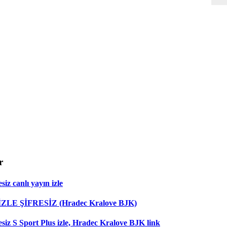
r
iz canlı yayın izle
 İZLE ŞİFRESİZ (Hradec Kralove BJK)
esiz S Sport Plus izle, Hradec Kralove BJK link