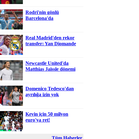
Rodri'nin gönlü
Barcelona'da
Real Madrid'den rekor
transfer: Yan Diomande
Newcastle United'da
Matthias Jaissle dönemi
Domenico Tedesco'dan
ayrılığa izin yok
Kevin için 50 milyon
euro'ya ret!
Tüm Haberler