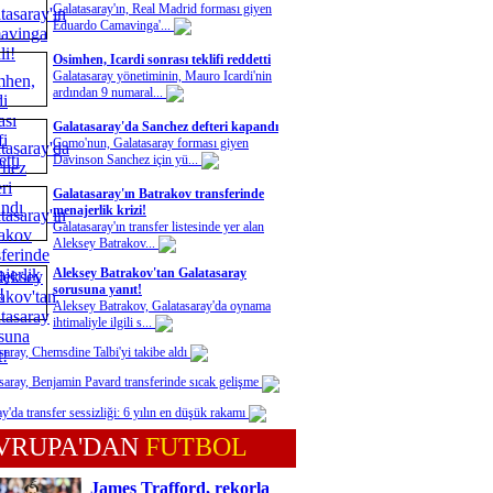
Galatasaray'ın, Real Madrid forması giyen
Eduardo Camavinga'...
Osimhen, Icardi sonrası teklifi reddetti
Galatasaray yönetiminin, Mauro Icardi'nin
ardından 9 numaral...
Galatasaray'da Sanchez defteri kapandı
Como'nun, Galatasaray forması giyen
Davinson Sanchez için yü...
Galatasaray'ın Batrakov transferinde
menajerlik krizi!
Galatasaray'ın transfer listesinde yer alan
Aleksey Batrakov...
Aleksey Batrakov'tan Galatasaray
sorusuna yanıt!
Aleksey Batrakov, Galatasaray'da oynama
ihtimaliyle ilgili s...
saray, Chemsdine Talbi'yi takibe aldı
saray, Benjamin Pavard transferinde sıcak gelişme
y'da transfer sessizliği: 6 yılın en düşük rakamı
VRUPA'DAN
FUTBOL
James Trafford, rekorla