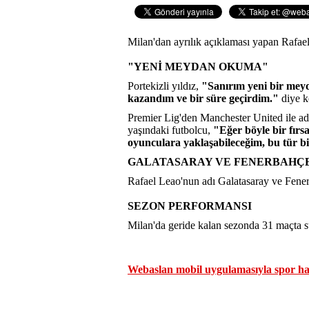
Milan'dan ayrılık açıklaması yapan Rafae
"YENİ MEYDAN OKUMA"
Portekizli yıldız,
"Sanırım yeni bir meyd
kazandım ve bir süre geçirdim."
diye k
Premier Lig'den Manchester United ile adı
yaşındaki futbolcu,
"Eğer böyle bir fırs
oyunculara yaklaşabileceğim, bu tür bi
GALATASARAY VE FENERBAHÇ
Rafael Leao'nun adı Galatasaray ve Fener
SEZON PERFORMANSI
Milan'da geride kalan sezonda 31 maçta sür
Webaslan mobil uygulamasıyla spor hab