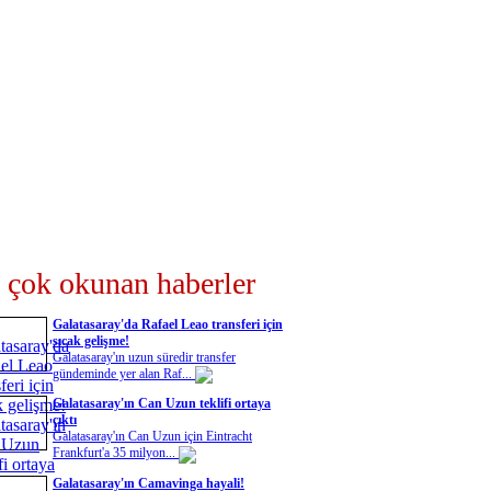
 çok okunan haberler
Galatasaray'da Rafael Leao transferi için
sıcak gelişme!
Galatasaray'ın uzun süredir transfer
gündeminde yer alan Raf...
Galatasaray'ın Can Uzun teklifi ortaya
çıktı
Galatasaray'ın Can Uzun için Eintracht
Frankfurt'a 35 milyon...
Galatasaray'ın Camavinga hayali!