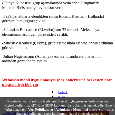
-Dünya Kupası'na grup aşamalarında veda eden Uruguay'da
Marcelo Bielsa'nın görevine son verildi.
-Fas'a penaltılarla elendikten sonra Ronald Koeman (Hollanda)
görevini bıraktığını açıkladı.
-Sebastian Beccacece (Ekvador) son 32 turunda Meksika'ya
elenmesinin ardından görevinden ayrıldı.
-Miroslav Koubek (Çekya), grup aşamasında elenmelerinin ardından
görevini bıraktı.
-Julian Nagelsmann (Almanya) son 32 turunda elenmelerinin
ardından görevinden ayrıldı.
Webaslan mobil uygulamasıyla spor haberlerine herkesten önce
ulaşmak için tıklayın
Facebook
Twitter
Sitemizden en iyi şekilde faydalanabilmeniz için
çerezler
kullanılmaktadır.
Email
Kişisel verileriniz, KKVK ve GDPR kapsamında toplanıp işlenmektedir. Detaylı
Yorumlar
bilgi almak için
Veri Politikamızı / Aydınlatma Metnimizi
inceleyebilirsiniz.
Ana Sayfaya Dön
Sitemizi kullanarak çerez kullanımını kabul etmiş olacaksınız.
Webaslan Anasayfasına Dön