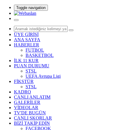
Toggle navigation
ÜYE GİRİŞİ
ANA SAYFA
HABERLER
FUTBOL
BASKETBOL
İLK 11 KUR
PUAN DURUMU
STSL
UEFA Avrupa Ligi
FİKSTÜR
STSL
KADRO
CANLI ANLATIM
GALERİLER
VİDEOLAR
TV'DE BUGÜN
CANLI SKORLAR
BİZİ TAKİP EDİN
FACEBOOK