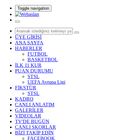
Toggle navigation
ÜYE GİRİŞİ
ANA SAYFA
HABERLER
FUTBOL
BASKETBOL
İLK 11 KUR
PUAN DURUMU
STSL
UEFA Avrupa Ligi
FİKSTÜR
STSL
KADRO
CANLI ANLATIM
GALERİLER
VİDEOLAR
TV'DE BUGÜN
CANLI SKORLAR
BİZİ TAKİP EDİN
FACEBOOK