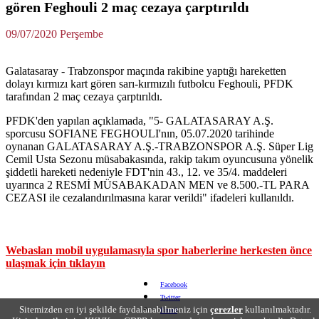
gören Feghouli 2 maç cezaya çarptırıldı
09/07/2020 Perşembe
Galatasaray - Trabzonspor maçında rakibine yaptığı hareketten
dolayı kırmızı kart gören sarı-kırmızılı futbolcu Feghouli, PFDK
tarafından 2 maç cezaya çarptırıldı.
PFDK'den yapılan açıklamada, "5- GALATASARAY A.Ş.
sporcusu SOFIANE FEGHOULI'nın, 05.07.2020 tarihinde
oynanan GALATASARAY A.Ş.-TRABZONSPOR A.Ş. Süper Lig
Cemil Usta Sezonu müsabakasında, rakip takım oyuncusuna yönelik
şiddetli hareketi nedeniyle FDT'nin 43., 12. ve 35/4. maddeleri
uyarınca 2 RESMİ MÜSABAKADAN MEN ve 8.500.-TL PARA
CEZASI ile cezalandırılmasına karar verildi" ifadeleri kullanıldı.
Webaslan mobil uygulamasıyla spor haberlerine herkesten önce
ulaşmak için tıklayın
Facebook
Twitter
Sitemizden en iyi şekilde faydalanabilmeniz için
çerezler
kullanılmaktadır.
Email