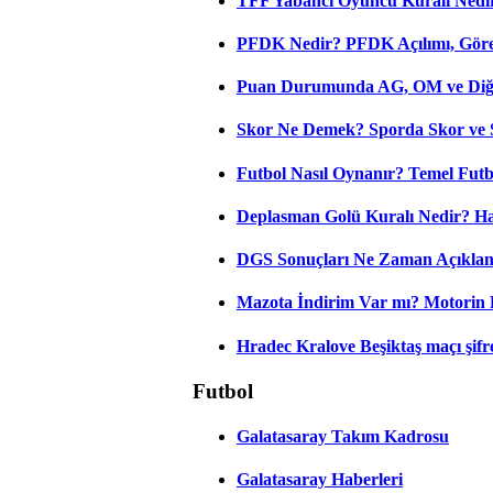
TFF Yabancı Oyuncu Kuralı Nedir
PFDK Nedir? PFDK Açılımı, Görev
Puan Durumunda AG, OM ve Diğer
Skor Ne Demek? Sporda Skor ve 
Futbol Nasıl Oynanır? Temel Futb
Deplasman Golü Kuralı Nedir? Ha
DGS Sonuçları Ne Zaman Açıkla
Mazota İndirim Var mı? Motorin 
Hradec Kralove Beşiktaş maçı şifres
Futbol
Galatasaray Takım Kadrosu
Galatasaray Haberleri