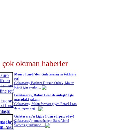
 çok okunan haberler
Mauro Icardi'den Galatasaray'ın teklifine
ret!
Galatasaray Başkanı Dursun Özbek, Mauro
Icardi için ayrılık ...
Galatasaray, Rafael Leao ile anlaştı! İşte
masadaki rakam
Galatasaray, Milan forması giyen Rafael Leao
ile anlaşma sağ...
Galatasaray'a Ligue 1'den sürpriz aday!
Galatasaray'ın orta saha için Salis Abdul
Samed'i gündemine ...