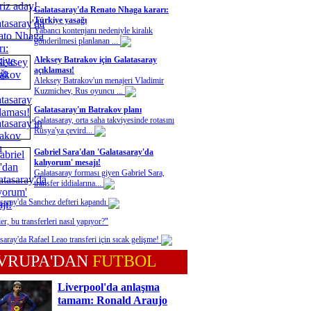
Galatasaray'da Renato Nhaga kararı:
Türkiye yasağı
Yabancı kontenjanı nedeniyle kiralık
gönderilmesi planlanan ...
Aleksey Batrakov için Galatasaray
açıklaması!
Aleksey Batrakov'un menajeri Vladimir
Kuzmichev, Rus oyuncu ...
Galatasaray'ın Batrakov planı
Galatasaray, orta saha takviyesinde rotasını
Rusya'ya çevird...
Gabriel Sara'dan 'Galatasaray'da
kalıyorum' mesajı!
Galatasaray forması giyen Gabriel Sara,
transfer iddialarına...
saray'da Sanchez defteri kapandı
er, bu transferleri nasıl yapıyor?"
saray'da Rafael Leao transferi için sıcak gelişme!
VRUPA'DAN
FUTBOL
Liverpool'da anlaşma
tamam: Ronald Araujo