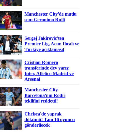
Manchester City'de mutlu
son: Geronimo Rulli
Sergej Jakirovic'ten
Premier Lig, Acun Ilıcalı ve
Türkiye açıklaması!
Cristian Romero
transferinde dev yarış:
Inter, Atletico Madrid ve
Arsenal
Manchester City,
Barcelona'nın Rodri
teklifini reddetti!
Chelsea'de yaprak
dökümü! Tam 16 oyuncu
gönderilecek