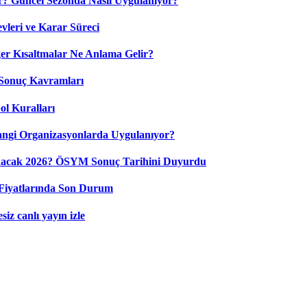
? Güncel Sezonda Nasıl Uygulanıyor?
leri ve Karar Süreci
 Kısaltmalar Ne Anlama Gelir?
Sonuç Kavramları
ol Kuralları
ngi Organizasyonlarda Uygulanıyor?
nacak 2026? ÖSYM Sonuç Tarihini Duyurdu
Fiyatlarında Son Durum
iz canlı yayın izle