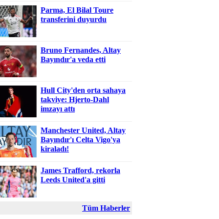
Parma, El Bilal Toure
transferini duyurdu
Bruno Fernandes, Altay
Bayındır'a veda etti
Hull City'den orta sahaya
takviye: Hjerto-Dahl
imzayı attı
Manchester United, Altay
Bayındır'ı Celta Vigo'ya
kiraladı!
James Trafford, rekorla
Leeds United'a gitti
Tüm Haberler