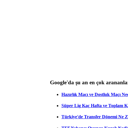
Google'da şu an en çok arananla
Hazırlık Maçı ve Dostluk Maçı Ne
Süper Lig Kaç Hafta ve Toplam 
Türkiye'de Transfer Dönemi Ne Z