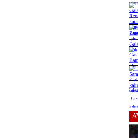
Galata
"Türkl
Galata
A