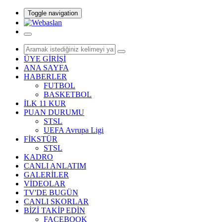
Toggle navigation
ÜYE GİRİŞİ
ANA SAYFA
HABERLER
FUTBOL
BASKETBOL
İLK 11 KUR
PUAN DURUMU
STSL
UEFA Avrupa Ligi
FİKSTÜR
STSL
KADRO
CANLI ANLATIM
GALERİLER
VİDEOLAR
TV'DE BUGÜN
CANLI SKORLAR
BİZİ TAKİP EDİN
FACEBOOK