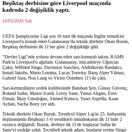
Beşiktaş derbisine göre Liverpool maçında
kadroda 2 değişiklik yaptı.
10/03/2026 Salı
UEFA Şampiyonlar Ligi son 16 turu ilk maçında İngiliz temsilcisi
Liverpool'u konuk eden Galatasaray'da teknik direktör Okan Buruk,
Beşiktaş derbisinin ilk 11'ine göre 2 değişikliğe gitti.
"Devler Ligi"nde yoluna devam eden sarı-kırmızılı takım, RAMS
Park'ta Liverpool'u ağırladı. Galatasaray, mücadeleye Uğurcan
Çakır, Wilfried Singo, Davinson Sanchez, Abdülkerim Bardakcı,
Ismail Jakobs, Mario Lemina, Lucas Torreira, Barış Alper Yılmaz,
Gabriel Sara, Noa Lang ve Victor Osimhen 11'i ile çıktı.
Sarı-kırmızılıların yedek kulübesinde Batuhan Şen, Günay Güvenç,
Roland Sallai, Mauro Icardi, Leroy Sane, Yunus Akgün, Eren
Elmalı, İlkay Gündoğan, Ahmed Kutucu, Yaser Asprilla, Kaan
Ayhan, Sacha Boey yer aldı.
Teknik direktör Okan Buruk, Trendyol Süper Lig'in 25. haftasında
deplasmanda Beşiktaş'ı 1-0 yendikleri müsabakanın ilk 11'inde 2
oyuncu değiştirdi. Buruk, derbiye ilk 11'de başlayan Sallai ile
Sane'yi yedeğe çekti. Tecrübeli teknik adam, bunların yerine Singo