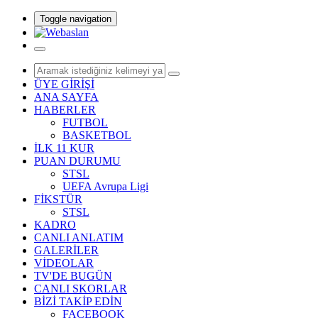
Toggle navigation
ÜYE GİRİŞİ
ANA SAYFA
HABERLER
FUTBOL
BASKETBOL
İLK 11 KUR
PUAN DURUMU
STSL
UEFA Avrupa Ligi
FİKSTÜR
STSL
KADRO
CANLI ANLATIM
GALERİLER
VİDEOLAR
TV'DE BUGÜN
CANLI SKORLAR
BİZİ TAKİP EDİN
FACEBOOK