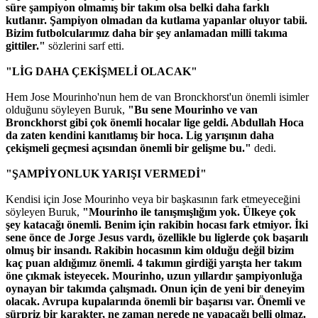
süre şampiyon olmamış bir takım olsa belki daha farklı
kutlanır. Şampiyon olmadan da kutlama yapanlar oluyor tabii.
Bizim futbolcularımız daha bir şey anlamadan milli takıma
gittiler."
sözlerini sarf etti.
"LİG DAHA ÇEKİŞMELİ OLACAK"
Hem Jose Mourinho'nun hem de van Bronckhorst'un önemli isimler
olduğunu söyleyen Buruk,
"Bu sene Mourinho ve van
Bronckhorst gibi çok önemli hocalar lige geldi. Abdullah Hoca
da zaten kendini kanıtlamış bir hoca. Lig yarışının daha
çekişmeli geçmesi açısından önemli bir gelişme bu."
dedi.
"ŞAMPİYONLUK YARIŞI VERMEDİ"
Kendisi için Jose Mourinho veya bir başkasının fark etmeyeceğini
söyleyen Buruk,
"Mourinho ile tanışmışlığım yok. Ülkeye çok
şey katacağı önemli. Benim için rakibin hocası fark etmiyor. İki
sene önce de Jorge Jesus vardı, özellikle bu liglerde çok başarılı
olmuş bir insandı. Rakibin hocasının kim olduğu değil bizim
kaç puan aldığımız önemli. 4 takımın girdiği yarışta her takım
öne çıkmak isteyecek. Mourinho, uzun yıllardır şampiyonluğa
oynayan bir takımda çalışmadı. Onun için de yeni bir deneyim
olacak. Avrupa kupalarında önemli bir başarısı var. Önemli ve
sürpriz bir karakter, ne zaman nerede ne yapacağı belli olmaz.