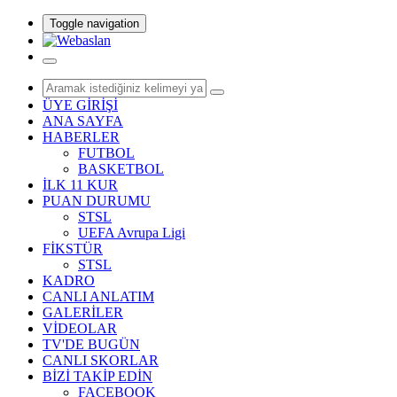
Toggle navigation
ÜYE GİRİŞİ
ANA SAYFA
HABERLER
FUTBOL
BASKETBOL
İLK 11 KUR
PUAN DURUMU
STSL
UEFA Avrupa Ligi
FİKSTÜR
STSL
KADRO
CANLI ANLATIM
GALERİLER
VİDEOLAR
TV'DE BUGÜN
CANLI SKORLAR
BİZİ TAKİP EDİN
FACEBOOK