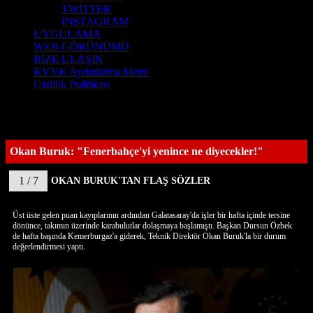
TWİTTER
INSTAGRAM
UYGULAMA
WEB GÖRÜNÜMÜ
BİZE ULAŞIN
KVVK Aydınlatma Metni
Gizlilik Politikası
Okan Buruk: "Fenerbahçe'yi yenince ne diyecekler!"
1 / 7
OKAN BURUK'TAN FLAŞ SÖZLER
Üst üste gelen puan kayıplarının ardından Galatasaray'da işler bir hafta içinde tersine
dönünce, takımın üzerinde karabulutlar dolaşmaya başlamıştı. Başkan Dursun Özbek
de hafta başında Kemerburgaz'a giderek, Teknik Direktör Okan Buruk'la bir durum
değerlendirmesi yaptı.