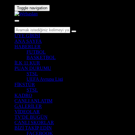
Toggle navigation
ÜYE GİRİŞİ
ANA SAYFA
HABERLER
FUTBOL
BASKETBOL
İLK 11 KUR
PUAN DURUMU
STSL
UEFA Avrupa Ligi
FİKSTÜR
STSL
KADRO
CANLI ANLATIM
GALERİLER
VİDEOLAR
TV'DE BUGÜN
CANLI SKORLAR
BİZİ TAKİP EDİN
FACEBOOK