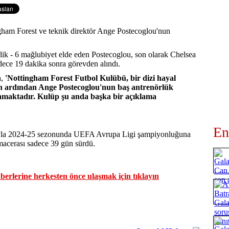
ngham Forest ve teknik direktör Ange Postecoglou'nun
lik - 6 mağlubiyet elde eden Postecoglou, son olarak Chelsea
adece 19 dakika sonra görevden alındı.
,
'Nottingham Forest Futbol Kulübü, bir dizi hayal
ın ardından Ange Postecoglou'nun baş antrenörlük
lamaktadır. Kulüp şu anda başka bir açıklama
En
ımıyla 2024-25 sezonunda UEFA Avrupa Ligi şampiyonluğuna
macerası sadece 39 gün sürdü.
erlerine herkesten önce ulaşmak için tıklayın