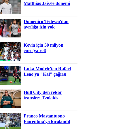
Matthias Jaissle dönemi
Domenico Tedesco'dan
ayrılığa izin yok
Kevin için 50 milyon
euro'ya ret!
Luka Modric'ten Rafael
Leao'ya "Kal" çağrısı
Hull City'den rekor
transfer: Tzolakis
Franco Mastantuono
Fiorentina'ya kiralandı!