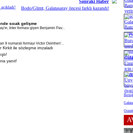
Sonraki Haber
 açıkladı!
Bodo/Glimt, Galatasaray öncesi farklı kazandı!
inde sıcak gelişme
'ın, Inter forması giyen Benjamin Pav...
an 9 numaralı formayı Victor Osimhen'...
 Kirkit ile sözleşme imzaladı
ştı!
na yanıt!
Bertuğ
Galata
Osimhe
A