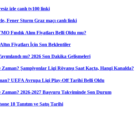
iz izle canlı tv100 linki
le, Fener Sturm Graz maçı canlı linki
 TMO Fındık Alım Fiyatları Belli Oldu mu?
ltın Fiyatları İçin Son Beklentiler
 Yayımlandı mı? 2026 Son Dakika Gelişmeleri
 Zaman? Şampiyonlar Ligi Rövanşı Saat Kaçta, Hangi Kanalda?
n? UEFA Avrupa Ligi Play-Off Tarihi Belli Oldu
Ne Zaman? 2026-2027 Başvuru Takviminde Son Durum
ne 18 Tanıtım ve Satış Tarihi