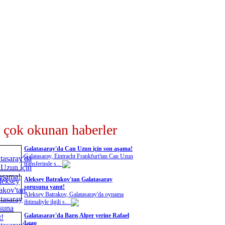
 çok okunan haberler
Galatasaray'da Can Uzun için son aşama!
Galatasaray, Eintracht Frankfurt'tan Can Uzun
transferinde s...
Aleksey Batrakov'tan Galatasaray
sorusuna yanıt!
Aleksey Batrakov, Galatasaray'da oynama
ihtimaliyle ilgili s...
Galatasaray'da Barış Alper yerine Rafael
Leao