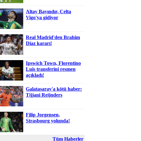
Altay Bayındır, Celta
Vigo'ya gidiyor
Real Madrid'den Brahim
Diaz kararı!
Ipswich Town, Florentino
Luis transferini resmen
açıkladı!
Galatasaray'a kötü haber:
Tijjani Reijnders
Filip Jorgensen,
Strasbourg yolunda!
Tüm Haberler