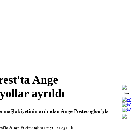
est'ta Ange
yollar ayrıldı
Bizi 
ea mağlubiyetinin ardından Ange Postecoglou'yla