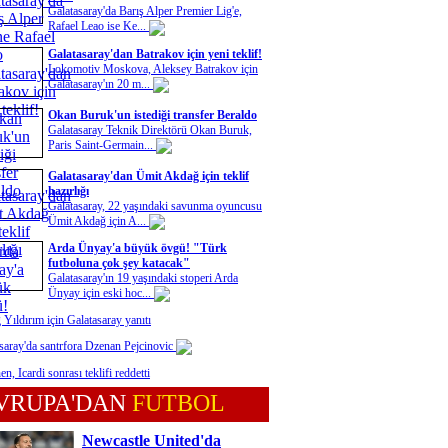
Galatasaray'da Barış Alper Premier Lig'e,
Rafael Leao ise Ke...
Galatasaray'dan Batrakov için yeni teklif!
Lokomotiv Moskova, Aleksey Batrakov için
Galatasaray'ın 20 m...
Okan Buruk'un istediği transfer Beraldo
Galatasaray Teknik Direktörü Okan Buruk,
Paris Saint-Germain...
Galatasaray'dan Ümit Akdağ için teklif
hazırlığı
Galatasaray, 22 yaşındaki savunma oyuncusu
Ümit Akdağ için A...
Arda Ünyay'a büyük övgü! "Türk
futboluna çok şey katacak"
Galatasaray'ın 19 yaşındaki stoperi Arda
Ünyay için eski hoc...
 Yıldırım için Galatasaray yanıtı
saray'da santrfora Dzenan Pejcinovic
n, Icardi sonrası teklifi reddetti
VRUPA'DAN
FUTBOL
Newcastle United'da