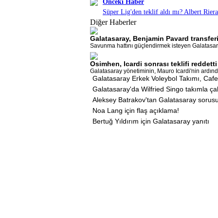
Önceki Haber
Süper Lig'den teklif aldı mı? Albert Riera
Diğer Haberler
Galatasaray, Benjamin Pavard transfer
Savunma hattını güçlendirmek isteyen Galatasaray
Osimhen, Icardi sonrası teklifi reddetti
Galatasaray yönetiminin, Mauro Icardi'nin ardınd
Galatasaray Erkek Voleybol Takımı, Cafer
Galatasaray'da Wilfried Singo takımla çalı
Aleksey Batrakov'tan Galatasaray sorusu
Noa Lang için flaş açıklama!
Bertuğ Yıldırım için Galatasaray yanıtı