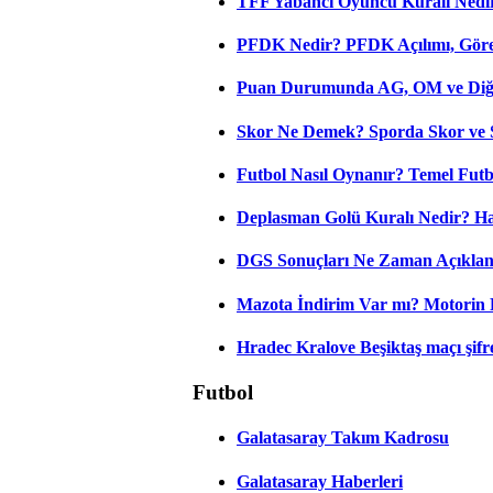
TFF Yabancı Oyuncu Kuralı Nedir
PFDK Nedir? PFDK Açılımı, Görev
Puan Durumunda AG, OM ve Diğer
Skor Ne Demek? Sporda Skor ve 
Futbol Nasıl Oynanır? Temel Futb
Deplasman Golü Kuralı Nedir? Ha
DGS Sonuçları Ne Zaman Açıkla
Mazota İndirim Var mı? Motorin 
Hradec Kralove Beşiktaş maçı şifres
Futbol
Galatasaray Takım Kadrosu
Galatasaray Haberleri