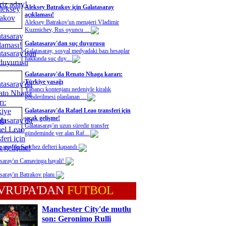
Aleksey Batrakov için Galatasaray
açıklaması!
Aleksey Batrakov'un menajeri Vladimir
Kuzmichev, Rus oyuncu ...
Galatasaray'dan suç duyurusu
Galatasaray, sosyal medyadaki bazı hesaplar
hakkında suç duy...
Galatasaray'da Renato Nhaga kararı:
Türkiye yasağı
Yabancı kontenjanı nedeniyle kiralık
gönderilmesi planlanan ...
Galatasaray'da Rafael Leao transferi için
sıcak gelişme!
Galatasaray'ın uzun süredir transfer
gündeminde yer alan Raf...
saray'da Sanchez defteri kapandı
saray'ın Camavinga hayali!
saray'ın Batrakov planı
VRUPA'DAN
FUTBOL
Manchester City'de mutlu
son: Geronimo Rulli