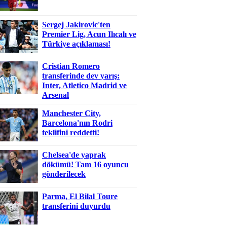
Sergej Jakirovic'ten
Premier Lig, Acun Ilıcalı ve
Türkiye açıklaması!
Cristian Romero
transferinde dev yarış:
Inter, Atletico Madrid ve
Arsenal
Manchester City,
Barcelona'nın Rodri
teklifini reddetti!
Chelsea'de yaprak
dökümü! Tam 16 oyuncu
gönderilecek
Parma, El Bilal Toure
transferini duyurdu