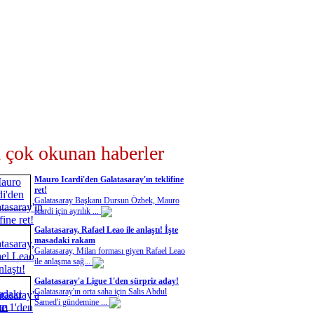
 çok okunan haberler
Mauro Icardi'den Galatasaray'ın teklifine
ret!
Galatasaray Başkanı Dursun Özbek, Mauro
Icardi için ayrılık ...
Galatasaray, Rafael Leao ile anlaştı! İşte
masadaki rakam
Galatasaray, Milan forması giyen Rafael Leao
ile anlaşma sağ...
Galatasaray'a Ligue 1'den sürpriz aday!
Galatasaray'ın orta saha için Salis Abdul
Samed'i gündemine ...