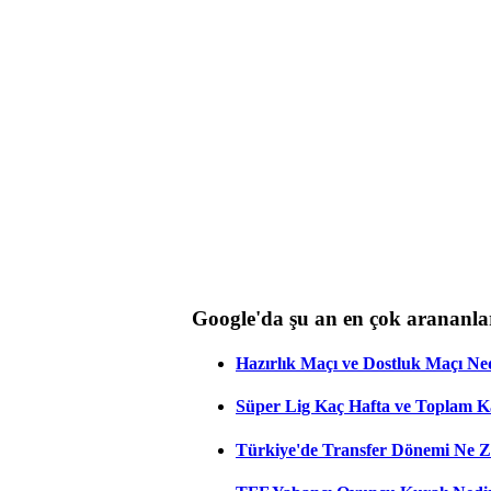
Google'da şu an en çok arananla
Hazırlık Maçı ve Dostluk Maçı Ne
Süper Lig Kaç Hafta ve Toplam 
Türkiye'de Transfer Dönemi Ne Z