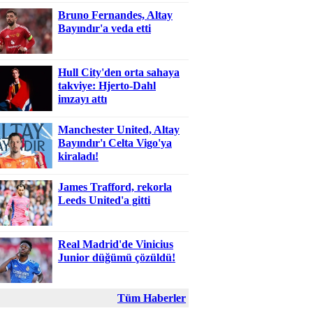
Bruno Fernandes, Altay
Bayındır'a veda etti
Hull City'den orta sahaya
takviye: Hjerto-Dahl
imzayı attı
Manchester United, Altay
Bayındır'ı Celta Vigo'ya
kiraladı!
James Trafford, rekorla
Leeds United'a gitti
Real Madrid'de Vinicius
Junior düğümü çözüldü!
Tüm Haberler