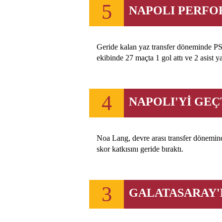
5
NAPOLI PERFO
Geride kalan yaz transfer döneminde PSV
ekibinde 27 maçta 1 gol attı ve 2 asist ya
4
NAPOLI'Yİ GEÇ
Noa Lang, devre arası transfer dönemind
skor katkısını geride bıraktı.
3
GALATASARAY'D