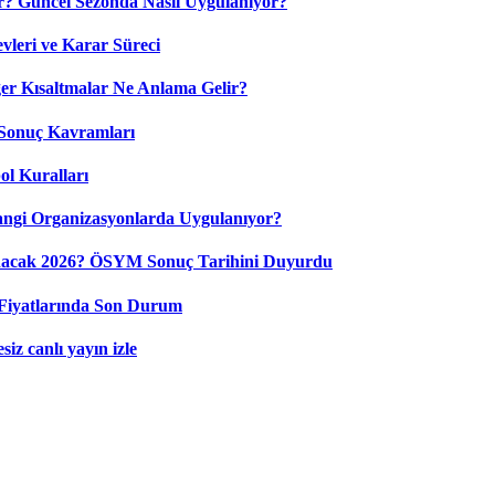
? Güncel Sezonda Nasıl Uygulanıyor?
leri ve Karar Süreci
 Kısaltmalar Ne Anlama Gelir?
Sonuç Kavramları
ol Kuralları
ngi Organizasyonlarda Uygulanıyor?
nacak 2026? ÖSYM Sonuç Tarihini Duyurdu
Fiyatlarında Son Durum
iz canlı yayın izle