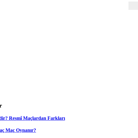
r
dir? Resmî Maçlardan Farkları
Kaç Maç Oynanır?