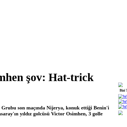
mhen şov: Hat-trick
Bizi 
Grubu son maçında Nijerya, konuk ettiği Benin'i
saray'ın yıldız golcüsü Victor Osimhen, 3 golle