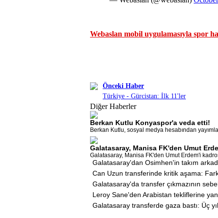
Webaslan mobil uygulamasıyla spor hab
Önceki Haber
Türkiye - Gürcistan: İlk 11'ler
Diğer Haberler
Berkan Kutlu Konyaspor'a veda etti!
Berkan Kutlu, sosyal medya hesabından yayımladı
Galatasaray, Manisa FK'den Umut Erde
Galatasaray, Manisa FK'den Umut Erdem'i kadrosun
Galatasaray'dan Osimhen'in takım arkadaş
Can Uzun transferinde kritik aşama: Far
Galatasaray'da transfer çıkmazının sebe
Leroy Sane'den Arabistan tekliflerine yan
Galatasaray transferde gaza bastı: Üç yıl