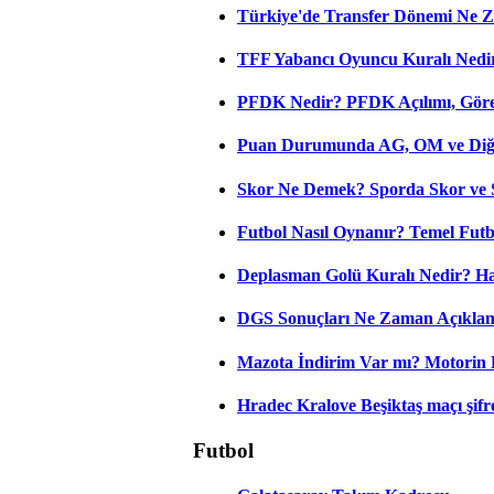
Türkiye'de Transfer Dönemi Ne Z
TFF Yabancı Oyuncu Kuralı Nedir
PFDK Nedir? PFDK Açılımı, Görev
Puan Durumunda AG, OM ve Diğer
Skor Ne Demek? Sporda Skor ve 
Futbol Nasıl Oynanır? Temel Futb
Deplasman Golü Kuralı Nedir? Ha
DGS Sonuçları Ne Zaman Açıkla
Mazota İndirim Var mı? Motorin 
Hradec Kralove Beşiktaş maçı şifres
Futbol