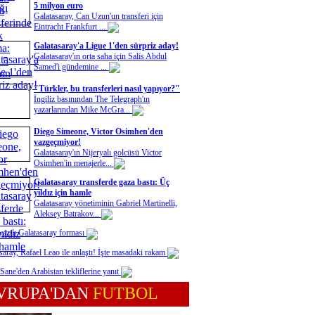
5 milyon euro
Galatasaray, Can Uzun'un transferi için
Eintracht Frankfurt ...
Galatasaray'a Ligue 1'den sürpriz aday!
Galatasaray'ın orta saha için Salis Abdul
Samed'i gündemine ...
"Türkler, bu transferleri nasıl yapıyor?"
İngiliz basınından The Telegraph'ın
yazarlarından Mike McGra...
Diego Simeone, Victor Osimhen'den
vazgeçmiyor!
Galatasaray'ın Nijeryalı golcüsü Victor
Osimhen'in menajerle...
Galatasaray transferde gaza bastı: Üç
yıldız için hamle
Galatasaray yönetiminin Gabriel Martinelli,
Aleksey Batrakov...
yazılı Galatasaray forması
saray, Rafael Leao ile anlaştı! İşte masadaki rakam
Sane'den Arabistan tekliflerine yanıt
VRUPA'DAN
FUTBOL