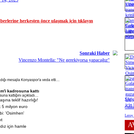
erlerine herkesten önce ulaşmak için tıklayın
Sonraki Haber
Vincenzo Montella: "Ne gerekiyorsa yapacağız"
ğı mesajla Konyaspor'a veda etti....
m'i kadrosuna kattı
a kattığını açıkladı....
Salah 
ına teklif hazırlığı!
k 5 milyon euro
Galata
bi: 'Osimhen'
Leroy 
ıt
A
dız için hamle