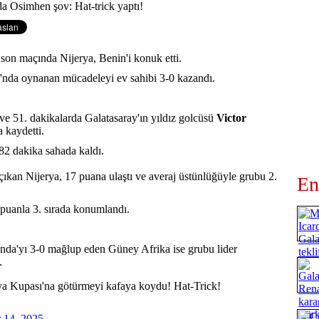
on maçında Nijerya, Benin'i konuk etti.
nda oynanan mücadeleyi ev sahibi 3-0 kazandı.
, ve 51. dakikalarda Galatasaray'ın yıldız golcüsü
Victor
a
kaydetti.
82 dakika sahada kaldı.
ıkan Nijerya, 17 puana ulaştı ve averaj üstünlüğüyle grubu 2.
En
 puanla 3. sırada konumlandı.
anda'yı 3-0 mağlup eden Güney Afrika ise grubu lider
.
a Kupası'na götürmeyi kafaya koydu! Hat-Trick!
 14, 2025