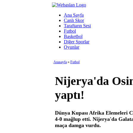
Ana Sayfa
Canlı Skor
Taraftarın Sesi
Futbol
Basketbol
Diğer Sporlar
Oyunlar
Anasayfa
»
Futbol
Nijerya'da Osi
yaptı!
Dünya Kupası Afrika Elemeleri C 
4-0 mağlup etti. Nijerya'da Galata
maça damga vurdu.