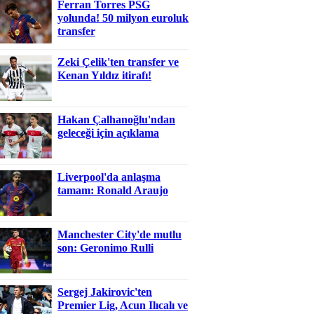
Ferran Torres PSG
yolunda! 50 milyon euroluk
transfer
Zeki Çelik'ten transfer ve
Kenan Yıldız itirafı!
Hakan Çalhanoğlu'ndan
geleceği için açıklama
Liverpool'da anlaşma
tamam: Ronald Araujo
Manchester City'de mutlu
son: Geronimo Rulli
Sergej Jakirovic'ten
Premier Lig, Acun Ilıcalı ve