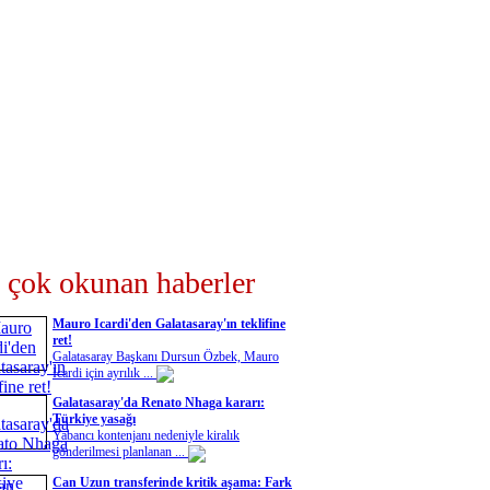
 çok okunan haberler
Mauro Icardi'den Galatasaray'ın teklifine
ret!
Galatasaray Başkanı Dursun Özbek, Mauro
Icardi için ayrılık ...
Galatasaray'da Renato Nhaga kararı:
Türkiye yasağı
Yabancı kontenjanı nedeniyle kiralık
gönderilmesi planlanan ...
Can Uzun transferinde kritik aşama: Fark