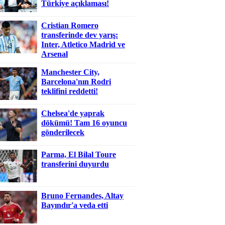
Türkiye açıklaması!
Cristian Romero
transferinde dev yarış:
Inter, Atletico Madrid ve
Arsenal
Manchester City,
Barcelona'nın Rodri
teklifini reddetti!
Chelsea'de yaprak
dökümü! Tam 16 oyuncu
gönderilecek
Parma, El Bilal Toure
transferini duyurdu
Bruno Fernandes, Altay
Bayındır'a veda etti