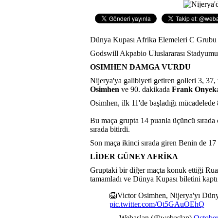
Dünya Kupası Afrika Elemeleri C Grubu s
Godswill Akpabio Uluslararası Stadyumu'
OSIMHEN DAMGA VURDU
Nijerya'ya galibiyeti getiren golleri 3, 37
Osimhen
ve 90. dakikada
Frank Onyek
Osimhen, ilk 11'de başladığı mücadelede 
Bu maça grupta 14 puanla üçüncü sırada ç
sırada bitirdi.
Son maça ikinci sırada giren Benin de 17
LİDER GÜNEY AFRİKA
Gruptaki bir diğer maçta konuk ettiği Ru
tamamladı ve Dünya Kupası biletini kaptı
🦁Victor Osimhen, Nijerya'yı Düny
pic.twitter.com/Ot5GAuOEhQ
— Webaslan (@webaslan)
October