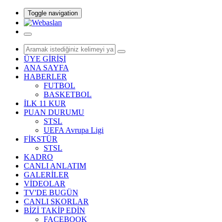
Toggle navigation
ÜYE GİRİŞİ
ANA SAYFA
HABERLER
FUTBOL
BASKETBOL
İLK 11 KUR
PUAN DURUMU
STSL
UEFA Avrupa Ligi
FİKSTÜR
STSL
KADRO
CANLI ANLATIM
GALERİLER
VİDEOLAR
TV'DE BUGÜN
CANLI SKORLAR
BİZİ TAKİP EDİN
FACEBOOK