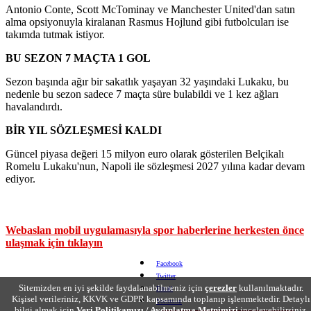
Antonio Conte, Scott McTominay ve Manchester United'dan satın
alma opsiyonuyla kiralanan Rasmus Hojlund gibi futbolcuları ise
takımda tutmak istiyor.
BU SEZON 7 MAÇTA 1 GOL
Sezon başında ağır bir sakatlık yaşayan 32 yaşındaki Lukaku, bu
nedenle bu sezon sadece 7 maçta süre bulabildi ve 1 kez ağları
havalandırdı.
BİR YIL SÖZLEŞMESİ KALDI
Güncel piyasa değeri 15 milyon euro olarak gösterilen Belçikalı
Romelu Lukaku'nun, Napoli ile sözleşmesi 2027 yılına kadar devam
ediyor.
Webaslan mobil uygulamasıyla spor haberlerine herkesten önce
ulaşmak için tıklayın
Facebook
Twitter
Sitemizden en iyi şekilde faydalanabilmeniz için
çerezler
kullanılmaktadır.
Email
Kişisel verileriniz, KKVK ve GDPR kapsamında toplanıp işlenmektedir. Detaylı
Yorumlar
bilgi almak için
Veri Politikamızı / Aydınlatma Metnimizi
inceleyebilirsiniz.