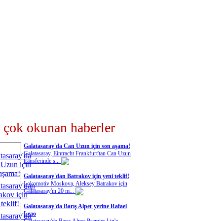
 çok okunan haberler
Galatasaray'da Can Uzun için son aşama!
Galatasaray, Eintracht Frankfurt'tan Can Uzun
transferinde s...
Galatasaray'dan Batrakov için yeni teklif!
Lokomotiv Moskova, Aleksey Batrakov için
Galatasaray'ın 20 m...
Galatasaray'da Barış Alper yerine Rafael
Leao