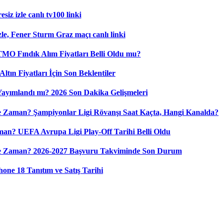
iz izle canlı tv100 linki
le, Fener Sturm Graz maçı canlı linki
 TMO Fındık Alım Fiyatları Belli Oldu mu?
ltın Fiyatları İçin Son Beklentiler
 Yayımlandı mı? 2026 Son Dakika Gelişmeleri
 Zaman? Şampiyonlar Ligi Rövanşı Saat Kaçta, Hangi Kanalda?
n? UEFA Avrupa Ligi Play-Off Tarihi Belli Oldu
Ne Zaman? 2026-2027 Başvuru Takviminde Son Durum
ne 18 Tanıtım ve Satış Tarihi