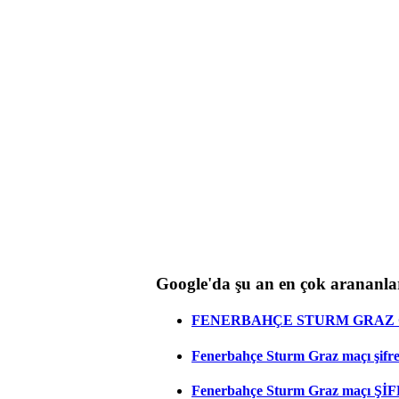
Google'da şu an en çok arananla
FENERBAHÇE STURM GRAZ C
Fenerbahçe Sturm Graz maçı şifresi
Fenerbahçe Sturm Graz maçı ŞİF