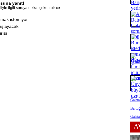
suna yanıt!
le ilgili soruya dikkat çeken bir ce...
lmak istemiyor
başlayacak
rısı
Galata
Bertuğ
Galata
A