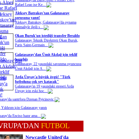
Galatasaray'da Barış Alper Premier Lig'e,
Rafael Leao ise Ke...
Aleksey Batrakov'tan Galatasaray
sorusuna yanıt!
Aleksey Batrakov, Galatasaray'da oynama
ihtimaliyle ilgili s...
Okan Buruk'un istediği transfer Beraldo
Galatasaray Teknik Direktörü Okan Buruk,
Paris Saint-Germain...
Galatasaray'dan Ümit Akdağ için teklif
hazırlığı
Galatasaray, 22 yaşındaki savunma oyuncusu
Ümit Akdağ için A...
Arda Ünyay'a büyük övgü! "Türk
futboluna çok şey katacak"
Galatasaray'ın 19 yaşındaki stoperi Arda
Ünyay için eski hoc...
saray'da santrfora Dzenan Pejcinovic
 Yıldırım için Galatasaray yanıtı
saray'da Enciso hazır ama...
VRUPA'DAN
FUTBOL
Newcastle United'da