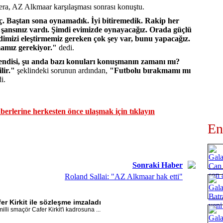
lera, AZ Alkmaar karşılaşması sonrası konuştu.
 Baştan sona oynamadık. İyi bitiremedik. Rakip her
 şansınız vardı. Şimdi evimizde oynayacağız. Orada güçlü
imizi eleştirmemiz gereken çok şey var, bunu yapacağız.
amız gerekiyor."
dedi.
ndisi, şu anda bazı konuları konuşmanın zamanı mı?
ilir."
şeklindeki sorunun ardından,
"Futbolu bırakmamı mı
i.
erlerine herkesten önce ulaşmak için tıklayın
En
Sonraki Haber
Roland Sallai: "AZ Alkmaar hak etti"
er Kirkit ile sözleşme imzaladı
lli smaçör Cafer Kirkit'i kadrosuna ...