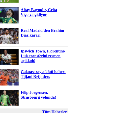
Altay Bayındır, Celta
Vigo'ya gidiyor
Real Madrid'den Brahim
Diaz kararı!
Ipswich Town, Florentino
Luis transferini resmen
açıkladı!
Galatasaray'a kötü haber:
Tijjani Reijnders
Filip Jorgensen,
Strasbourg yolunda!
Tüm Haberler