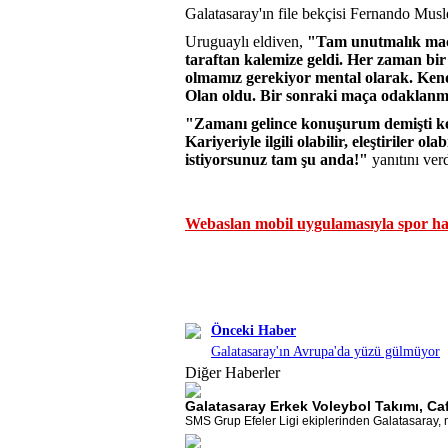
Galatasaray'ın file bekçisi Fernando Mus
Uruguaylı eldiven,
"Tam unutmalık maç.
taraftan kalemize geldi. Her zaman bir
olmamız gerekiyor mental olarak. Kend
Olan oldu. Bir sonraki maça odaklanm
"Zamanı gelince konuşurum demişti ke
Kariyeriyle ilgili olabilir, eleştiriler olab
istiyorsunuz tam şu anda!"
yanıtını verd
Webaslan mobil uygulamasıyla spor hab
Önceki Haber
Galatasaray'ın Avrupa'da yüzü gülmüyor
Diğer Haberler
Galatasaray Erkek Voleybol Takımı, Caf
SMS Grup Efeler Ligi ekiplerinden Galatasaray, mi