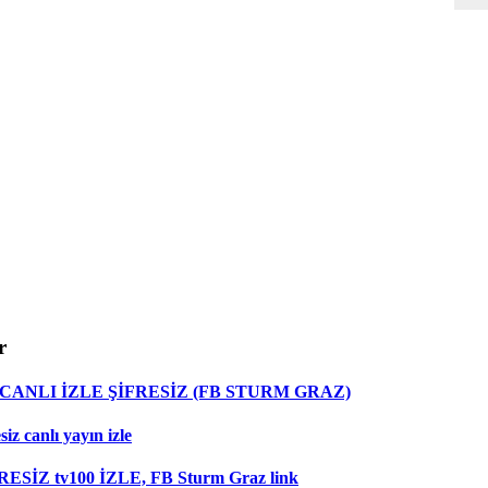
r
ANLI İZLE ŞİFRESİZ (FB STURM GRAZ)
z canlı yayın izle
RESİZ tv100 İZLE, FB Sturm Graz link