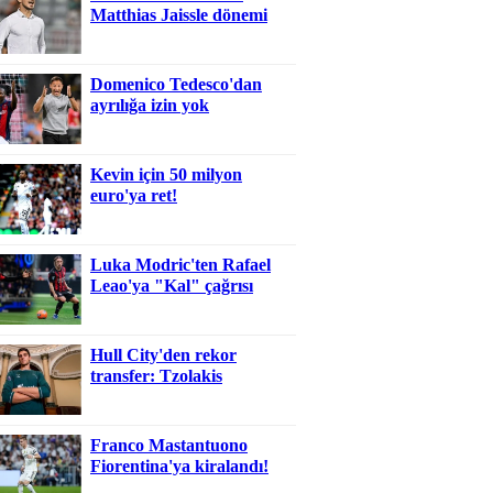
Matthias Jaissle dönemi
Domenico Tedesco'dan
ayrılığa izin yok
Kevin için 50 milyon
euro'ya ret!
Luka Modric'ten Rafael
Leao'ya "Kal" çağrısı
Hull City'den rekor
transfer: Tzolakis
Franco Mastantuono
Fiorentina'ya kiralandı!